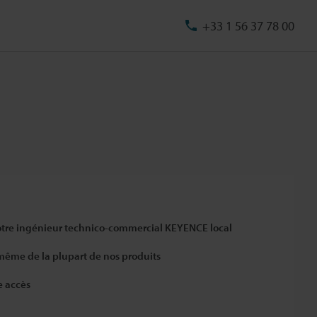
+33 1 56 37 78 00
otre ingénieur technico-commercial KEYENCE local
 même de la plupart de nos produits
e accès