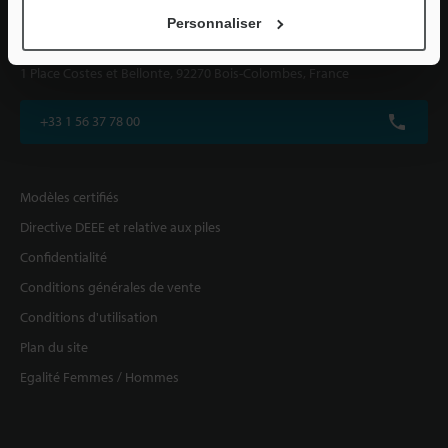
Personnaliser
KEYENCE FRANCE SAS
1 Place Costes et Bellonte, 92270 Bois-Colombes, France
+33 1 56 37 78 00
Modèles certifiés
Directive DEEE et relative aux piles
Confidentialité
Conditions générales de vente
Conditions d'utilisation
Plan du site
Egalité Femmes / Hommes