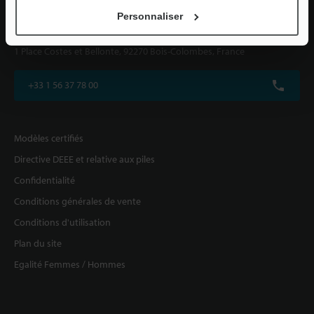
Personnaliser
KEYENCE FRANCE SAS
1 Place Costes et Bellonte, 92270 Bois-Colombes, France
+33 1 56 37 78 00
Modèles certifiés
Directive DEEE et relative aux piles
Confidentialité
Conditions générales de vente
Conditions d'utilisation
Plan du site
Egalité Femmes / Hommes