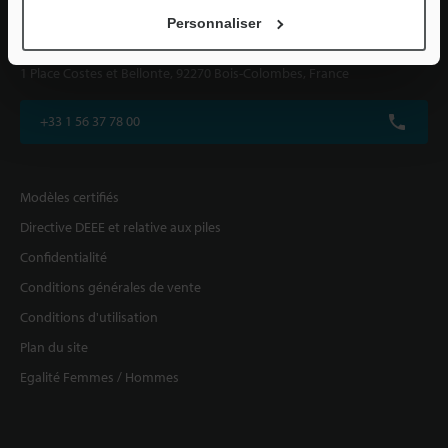
Personnaliser
KEYENCE FRANCE SAS
1 Place Costes et Bellonte, 92270 Bois-Colombes, France
+33 1 56 37 78 00
Modèles certifiés
Directive DEEE et relative aux piles
Confidentialité
Conditions générales de vente
Conditions d'utilisation
Plan du site
Egalité Femmes / Hommes