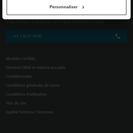
Personnaliser
KEYENCE FRANCE SAS
1 Place Costes et Bellonte, 92270 Bois-Colombes, France
+33 1 56 37 78 00
Modèles certifiés
Directive DEEE et relative aux piles
Confidentialité
Conditions générales de vente
Conditions d'utilisation
Plan du site
Egalité Femmes / Hommes