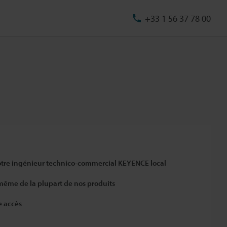
+33 1 56 37 78 00
otre ingénieur technico-commercial KEYENCE local
 même de la plupart de nos produits
e accès