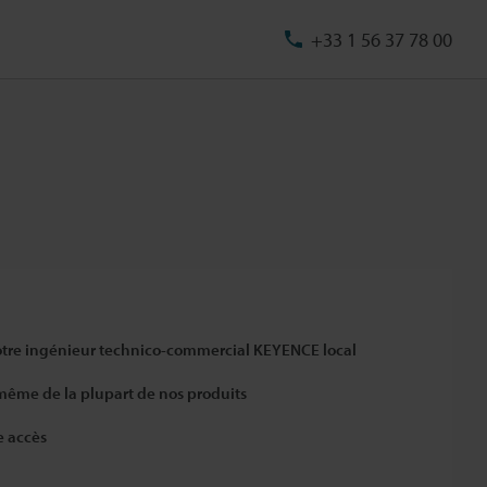
+33 1 56 37 78 00
otre ingénieur technico-commercial KEYENCE local
 même de la plupart de nos produits
e accès