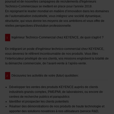
poursuit et de nouvelles campagnes de recrutements d'Ingénieurs
Technico-Commerciaux se mettent en place pour l'année 2018.
En rejoignant le leader mondial en matière d’innovation dans les domaines
de l’automatisation industrielle, vous intégrez une société dynamique,
structurée, qui vous donne les moyens de vos ambitions et vous offre de
réelles perspectives d'évolution professionnelle.
Ingénieur Technico-Commercial chez KEYENCE, de quoi s'agit-il ?
1
En intégrant un poste d'ingénieur technico-commercial chez KEYENCE,
vous devenez le référent incontournable de nos produits. Vous êtes
l’interlocuteur privilégié de vos clients, vos missions englobent la totalité de
la démarche commerciale, de l’avant-vente à l’après-vente.
Découvrez les activités de votre (futur) quotidien:
2
Développer les ventes des produits KEYENCE auprès de clients
industriels grands comptes, PME/PMI, de laboratoires, ou encore de
centres de recherche publics et parapublics
Identifier et prospecter les clients potentiels
Réaliser des démonstrations de nos produits de haute technologie et
apporter des solutions novatrices à nos utilisateurs (service R&D,