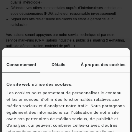
qualité, métrologie)
Défendre vos offres commerciales auprès d’interlocuteurs techniques
et de décisionnaires (PDG, acheteur, responsable investissement)
Signer des affaires et suivre les clients en étant le garant de leur
satisfaction
Vos actions seront appuyées par notre service technique et par notre
service marketing (CRM, salons industriels, publicités, mailing & e-mailing,
outils de démonstration, matériel de prêt…)
Profil:
3
Consentement
Détails
À propos des cookies
De formation supérieure dans le commerce ou l'ingénierie, vous avez la
fibre commerciale et des appétences pour la vente de produits techniques.
Ce site web utilise des cookies.
Au-delà de votre expérience, c'est avant tout votre talent, votre implication,
votre flexibilité qui vous permettront de réussir à ce poste et d'évoluer
Les cookies nous permettent de personnaliser le contenu
professionnellement.
et les annonces, d'offrir des fonctionnalités relatives aux
De bonnes notions d'anglais sont nécessaires.
médias sociaux et d'analyser notre trafic. Nous partageons
Le poste est ouvert aux débutants, une formation technique et commerciale
également des informations sur l'utilisation de notre site
est organisée lors de l'embauche de tout nouveau collaborateur.
avec nos partenaires de médias sociaux, de publicité et
d'analyse, qui peuvent combiner celles-ci avec d'autres
Conditions:
4
informations que vous leur avez fournies ou qu'ils ont