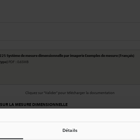
225 Système de mesure dimensionnelle par imagerie Exemples de mesure (Français)
 type]
PDF : 0.65MB
Cliquez sur “Valider” pour télécharger la documentation
 SUR LA MESURE DIMENSIONNELLE
r le guide sur :
profil numérique KEYENCE
umérique KEYENCE
Détails