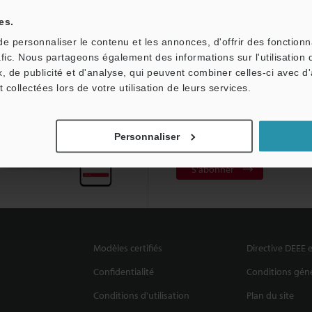
es.
 personnaliser le contenu et les annonces, d'offrir des fonctionn
afic. Nous partageons également des informations sur l'utilisation 
, de publicité et d'analyse, qui peuvent combiner celles-ci avec d
t collectées lors de votre utilisation de leurs services.
Abonnement à la le
d'information
Personnaliser
S'abonner
Modèles certifiés
Directive DEEE e
Confidentialité
Conditions géné
Conditions d'utilisation
Plan du site