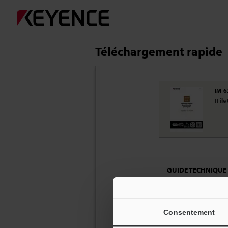
Téléchargement rapide
IM-6
[File
GUIDE TECHNIQUE
Je souhaite télécharge
Le projecteur de 
Le microscope n
Consentement
Adresse Email
*