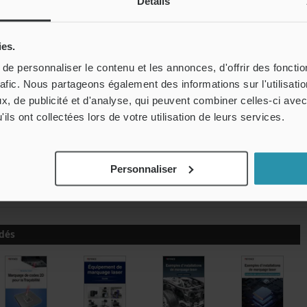
Détails
Marqueur laser hybride 3D MD-
Balai d'essuie-glace
X
Télécharger le
catalogue
ies.
e personnaliser le contenu et les annonces, d'offrir des fonctio
rafic. Nous partageons également des informations sur l'utilisati
, de publicité et d'analyse, qui peuvent combiner celles-ci avec
ils ont collectées lors de votre utilisation de leurs services.
Personnaliser
Distribution des longueurs d’onde de la lumière
dés