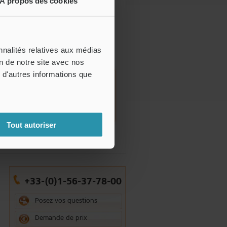
À propos des cookies
Marqueur laser CO
3D ML-Z
2
Télécharger le
catalogue
nnalités relatives aux médias
on de notre site avec nos
 d'autres informations que
Tout autoriser
+33-(0)1-56-37-78-00
Posez vos questions
Demande de prix