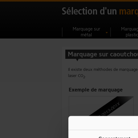
Marquage sur
Marquag
métal
plasti
Marquage sur caoutcho
Il existe deux méthodes de marquage 
laser CO
.
2
Exemple de marquage