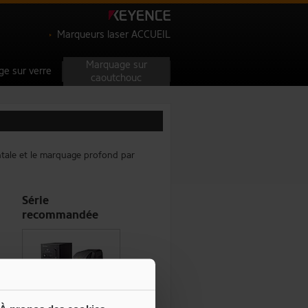
Marqueurs laser ACCUEIL
Marquage sur
e sur verre
caoutchouc
ntale et le marquage profond par
Série
recommandée