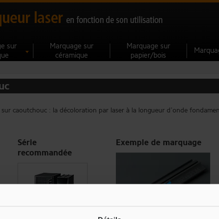
e sur
Marquage sur
Marquage sur
Marquag
que
céramique
papier/bois
uc
sur caoutchouc : la décoloration par laser à la longueur d’onde fondame
Série
Exemple de marquage
recommandée