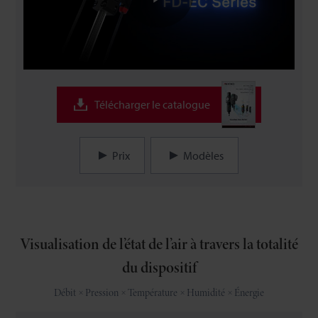
Lire
la
Télécharger le catalogue
vidéo
Prix
Modèles
Visualisation de l’état de l’air à travers la totalité
du dispositif
Débit
Pression
Température
Humidité
Énergie