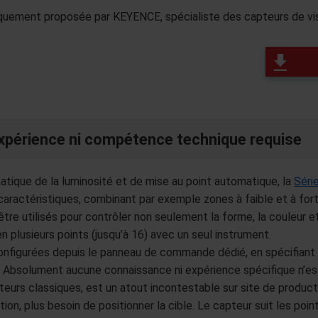
quement proposée par KEYENCE, spécialiste des capteurs de visi
xpérience ni compétence technique requise
tique de la luminosité et de mise au point automatique, la
Séri
aractéristiques, combinant par exemple zones à faible et à fort 
être utilisés pour contrôler non seulement la forme, la couleur 
 plusieurs points (jusqu’à 16) avec un seul instrument.
onfigurées depuis le panneau de commande dédié, en spécifiant
 Absolument aucune connaissance ni expérience spécifique n’est
apteurs classiques, est un atout incontestable sur site de product
tion, plus besoin de positionner la cible. Le capteur suit les p