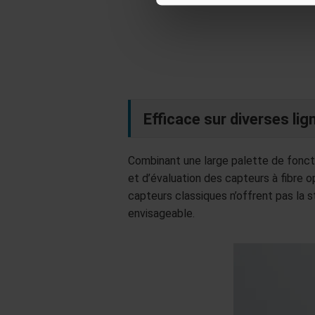
Efficace sur diverses li
Combinant une large palette de fonct
et d’évaluation des capteurs à fibre o
capteurs classiques n’offrent pas la s
envisageable.