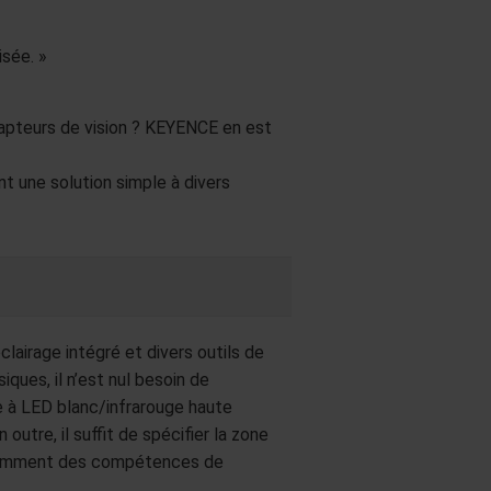
isée. »
s capteurs de vision ? KEYENCE en est
t une solution simple à divers
lairage intégré et divers outils de
ues, il n’est nul besoin de
age à LED blanc/infrarouge haute
utre, il suffit de spécifier la zone
pendamment des compétences de