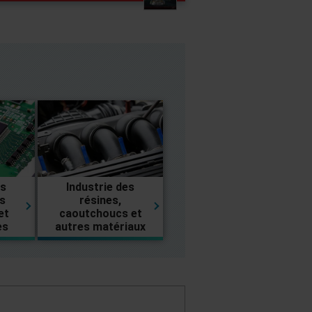
es
Industrie des
s
résines,
et
caoutchoucs et
es
autres matériaux