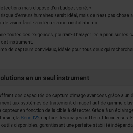
 détections mais dispose d’un budget serré. »
e risque d’erreurs humaines serait idéal, mais ce n’est pas chose a
 de vision facile à intégrer à mon installation. »
ire toutes ces exigences, pourrait-il balayer les a priori sur le
 cet instrument.
me de capteurs conviviaux, idéale pour tous ceux qui recherchen
olutions en un seul instrument
offrant des capacités de capture d’image avancées grâce à un éc
rement aux systèmes de traitement d’image haut de gamme classiq
 le capteur en fonction de la cible à détecter. Grâce à un éclair
torsion, la
Série IV2
capture des images nettes et lumineuses. En o
s outils disponibles, garantissant une parfaite stabilité indé