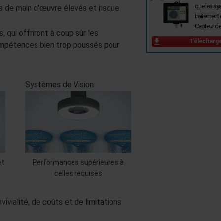
que les sy
ts de main d'œuvre élevés et risque
traitement
Capteur de
 qui offriront à coup sûr les
Télécharg
compétences bien trop poussés pour
Systèmes de Vision
et
Performances supérieures à
celles requises
vialité, de coûts et de limitations