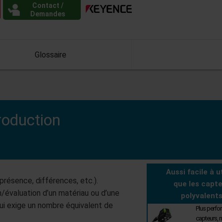
Contact /
Demandes
Glossaire
roduction
Aussi facile à ut
présence, différences, etc.).
que les capt
n/évaluation d’un matériau ou d’une
polyvalents
ui exige un nombre équivalent de
Plus perfo
capteurs,