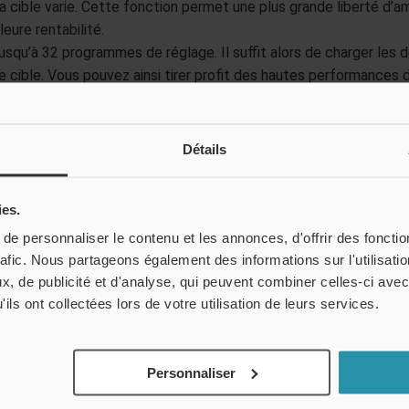
e la cible varie. Cette fonction permet une plus grande liberté 
leure rentabilité.
r jusqu’à 32 programmes de réglage. Il suffit alors de charger les
 cible. Vous pouvez ainsi tirer profit des hautes performances 
t relativement faible.
Détails
ies.
e personnaliser le contenu et les annonces, d'offrir des fonctio
rafic. Nous partageons également des informations sur l'utilisati
, de publicité et d'analyse, qui peuvent combiner celles-ci avec
ils ont collectées lors de votre utilisation de leurs services.
Personnaliser
ct et caractères
Tracez ou touchez s