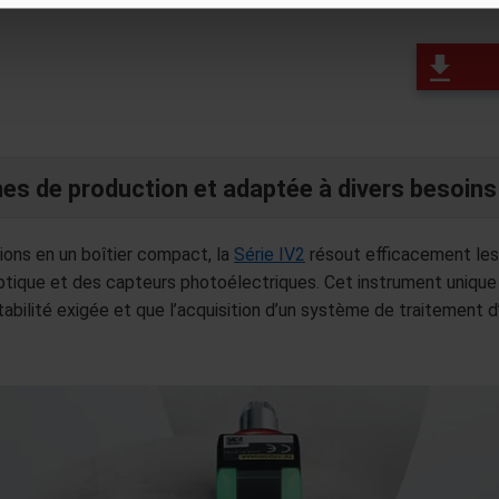
gnes de production et adaptée à divers besoins
ions en un boîtier compact, la
Série IV2
résout efficacement les
ptique et des capteurs photoélectriques. Cet instrument unique e
tabilité exigée et que l’acquisition d’un système de traitement 