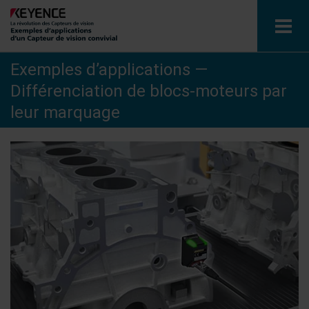
Exemples d’applications —
Capteur de vision
Différenciation de blocs-moteurs par
Exemples d’applications par industrie
leur marquage
Glossaire
Consulter le catalogue
Contact / Demandes