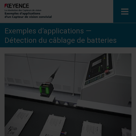
Exemples d’applications —
Capteur de vision
Détection du câblage de batteries
Exemples d’applications par industrie
Glossaire
Consulter le catalogue
Contact / Demandes