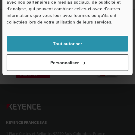
avec nos partenaires de médias sociaux, de publicité et
d'analyse, qui peuvent combiner celles-ci avec d'autres
informations que vous leur avez fournies ou qu'ils ont
Créez votre compte KEYENCE
collectées lors de votre utilisation de leurs services.
Inscrivez-vous maintenant!
Tout autoriser
Abonnement à la lettre
d'information
Personnaliser
S'abonner
KEYENCE FRANCE SAS
1 Place Costes et Bellonte, 92270 Bois-Colombes, France