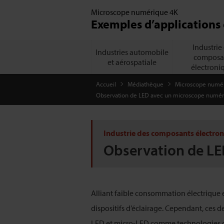
Microscope numérique 4K
Exemples d’applications 
Industrie
Industries automobile
composa
et aérospatiale
électroni
Accueil
Médiathèque
Microscope numéri
Observation de LED avec un microscope numé
Industrie des composants électro
Observation de LE
Alliant faible consommation électrique et
dispositifs d’éclairage. Cependant, ces de
LED et micro-LED comme technologies d’