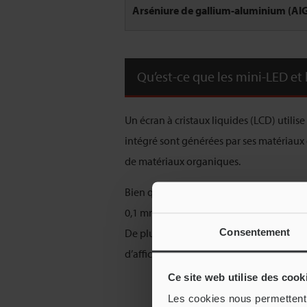
Arséniure de gallium-aluminium (Al
Qu’est-ce que les mini-LED et 
Un écran à cristaux liquides (LCD) utilis
intégré sont générées par ses matériaux
de matériaux organiques.
Bien que leurs définitions soient ambi
0,1 mm.
Consentement
De plus, les mini-LED et les micro-LED s
d’affichage, tandis que les mini-LED rem
Ce site web utilise des cook
Les cookies nous permettent d