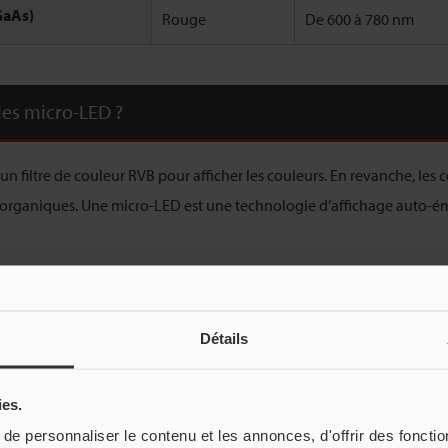
GaAs)
Rouge
De 600 à 780 nm
les micro-LED ?
e un filtre de couleur RVB pour afficher les couleurs. En revanche, le
 organiques. Une micro-LED est une technologie d’affichage auto-émet
guës, en général, une mini-LED mesure au minimum 0,1 mm tandis q
Détails
ont utilisées pour des applications différentes. Les micro-LED serven
placent les systèmes de rétroéclairage des LCD.
ies.
Micro-LED / OLED intégré
e personnaliser le contenu et les annonces, d'offrir des fonctio