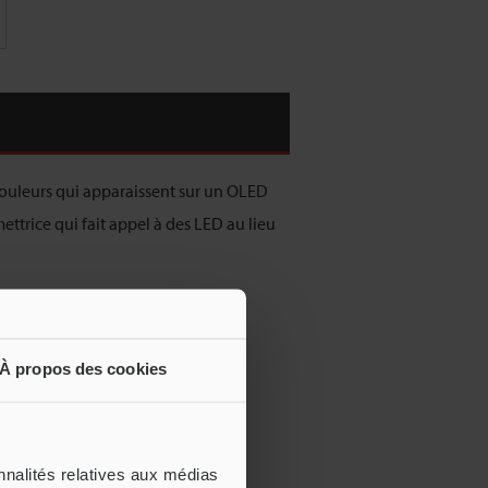
s couleurs qui apparaissent sur un OLED
trice qui fait appel à des LED au lieu
u’une micro-LED mesure moins de
À propos des cookies
t principalement dans les appareils
nnalités relatives aux médias