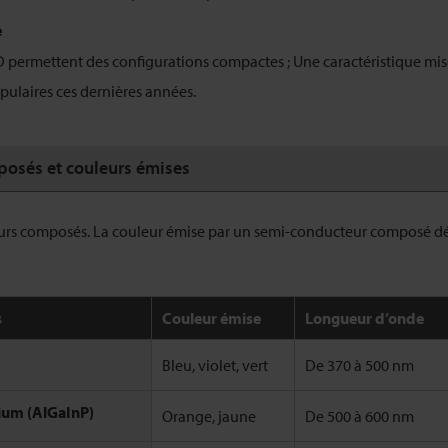
e
 permettent des configurations compactes ; Une caractéristique mise
ulaires ces dernières années.
osés et couleurs émises
eurs composés. La couleur émise par un semi-conducteur composé d
s
Couleur émise
Longueur d’onde
Bleu, violet, vert
De 370 à 500 nm
ium (AlGaInP)
Orange, jaune
De 500 à 600 nm