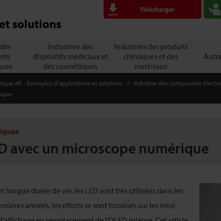
Télécharger
et solutions
 des
Industries des
Industries des produits
nts
dispositifs médicaux et
chimiques et des
Autre
ques
des cosmétiques
matériaux
que 4K - Exemples d’applications et solutions
Industrie des composants électr
rique
niques
D avec un microscope numérique
 longue durée de vie, les LED sont très utilisées dans les
rnières années, les efforts se sont focalisés sur les mini-
affichage en remplacement de l’OLED intégré. Cet article