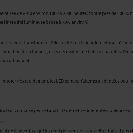
 durée de vie d’environ 1000 à 2000 heures, contre près de 40000 he
e l’intensité lumineuse baisse à 70% environ).
ndescence transforment l’électricité en chaleur, leur efficacité éne
émettent de la lumière, elles nécessitent de faibles quantités d’énerg
ou ultraviolet.
 clignoter très rapidement, les LED sont parfaitement adaptées pour u
ucteur composé permet aux LED d’émettre différentes couleurs en co
ocs
ni de filament, ce qui les rend peu sensibles aux vibrations et aux c