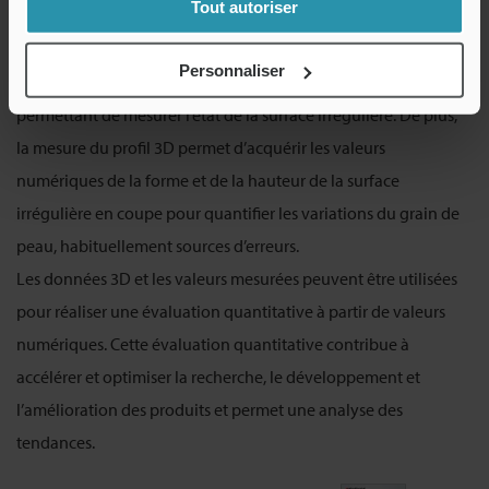
Tout autoriser
Avec le microscope numérique 4K Série VHX, les données 3D de
Personnaliser
la cible sont obtenues simultanément à la capture d’image,
permettant de mesurer l’état de la surface irrégulière. De plus,
la mesure du profil 3D permet d’acquérir les valeurs
numériques de la forme et de la hauteur de la surface
irrégulière en coupe pour quantifier les variations du grain de
peau, habituellement sources d’erreurs.
Les données 3D et les valeurs mesurées peuvent être utilisées
pour réaliser une évaluation quantitative à partir de valeurs
numériques. Cette évaluation quantitative contribue à
accélérer et optimiser la recherche, le développement et
l’amélioration des produits et permet une analyse des
tendances.