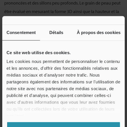
prononcées et des sillons peu profonds. Le grain de peau peut
être évalué en mesurant la forme 3D ainsi que la hauteur et la
profondeur de la surface irrégulière, puis en convertissant les
résultats mesurés en valeurs numériques.
Consentement
Détails
À propos des cookies
Ce site web utilise des cookies.
Les cookies nous permettent de personnaliser le contenu
et les annonces, d'offrir des fonctionnalités relatives aux
médias sociaux et d'analyser notre trafic. Nous
partageons également des informations sur l'utilisation de
notre site avec nos partenaires de médias sociaux, de
publicité et d'analyse, qui peuvent combiner celles-ci
avec d'autres informations que vous leur avez fournies
ou qu'ils ont collectées lors de votre utilisation de leurs
services.
Forme et profil 3D de la surface de la peau