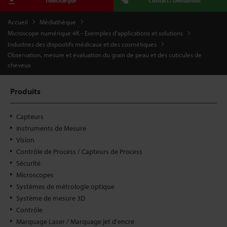
Télécharger
Contact / Demandes
Accueil
Médiathèque
Microscope numérique 4K - Exemples d’applications et solutions
Industries des dispositifs médicaux et des cosmétiques
Observation, mesure et évaluation du grain de peau et des cuticules de
cheveux
Produits
Capteurs
Instruments de Mesure
Vision
Contrôle de Process / Capteurs de Process
Sécurité
Microscopes
Systèmes de métrologie optique
Système de mesure 3D
Contrôle
Marquage Laser / Marquage jet d'encre