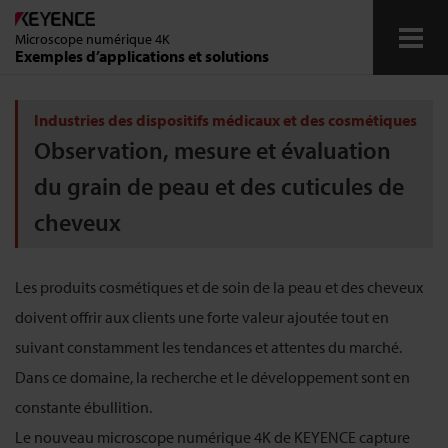
Microscope numérique 4K
Exemples d’applications et solutions
Industries automobile et aérospatiale
Industries des dispositifs médicaux et des cosmétiques
Observation, mesure et évaluation
Industrie des composants électroniques
du grain de peau et des cuticules de
Industries des dispositifs médicaux et des cosmétiques
cheveux
Industries des produits chimiques et des matériaux
Les produits cosmétiques et de soin de la peau et des cheveux
Autres industries
doivent offrir aux clients une forte valeur ajoutée tout en
suivant constamment les tendances et attentes du marché.
Glossaire
Dans ce domaine, la recherche et le développement sont en
constante ébullition.
Télécharger
Contact / Demandes
Le nouveau microscope numérique 4K de KEYENCE capture