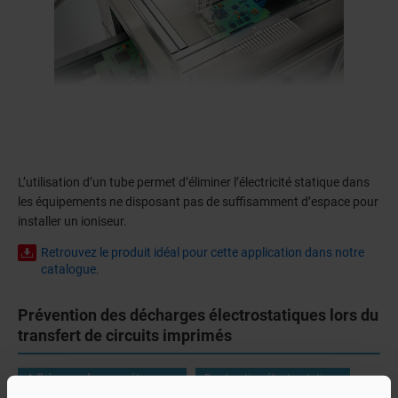
L’utilisation d’un tube permet d’éliminer l’électricité statique dans
les équipements ne disposant pas de suffisamment d’espace pour
installer un ioniseur.
Retrouvez le produit idéal pour cette application dans notre
catalogue.
Prévention des décharges électrostatiques lors du
transfert de circuits imprimés
Adhérence de corps étrangers
Destruction électrostatique