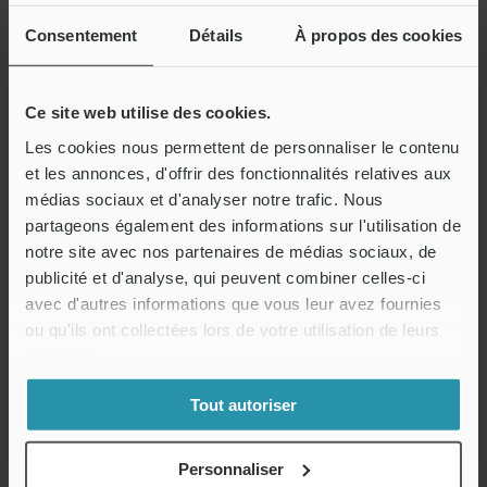
Consentement
Détails
À propos des cookies
Ce site web utilise des cookies.
Les cookies nous permettent de personnaliser le contenu
et les annonces, d'offrir des fonctionnalités relatives aux
médias sociaux et d'analyser notre trafic. Nous
partageons également des informations sur l'utilisation de
notre site avec nos partenaires de médias sociaux, de
publicité et d'analyse, qui peuvent combiner celles-ci
avec d'autres informations que vous leur avez fournies
ou qu'ils ont collectées lors de votre utilisation de leurs
services.
Lors du transfert, les circuits imprimés se chargent d’électricité
Tout autoriser
statique sous l’effet des contacts et séparations répété(e)s avec le
convoyeur. Des charges importantes risquent d’engendrer une
Personnaliser
destruction électrostatique et l’adhérence de corps étrangers,