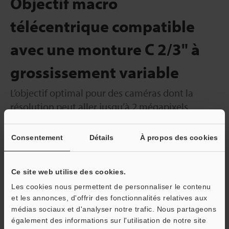
Objectif macro
télécentrique compatible
avec une monture C 2/3" à
grossissement variable
L’objectif optimal pour des caméras dont la
résolution peut aller jusqu’à 2 mégapixels
CA-LM
Consentement
Détails
À propos des cookies
Ce site web utilise des cookies.
Les cookies nous permettent de personnaliser le contenu
et les annonces, d'offrir des fonctionnalités relatives aux
médias sociaux et d'analyser notre trafic. Nous partageons
Cet objectif télécentrique compact, à grossissement variable,
également des informations sur l'utilisation de notre site
prend en charge les images 2/3". Il peut ainsi être utilisé pour