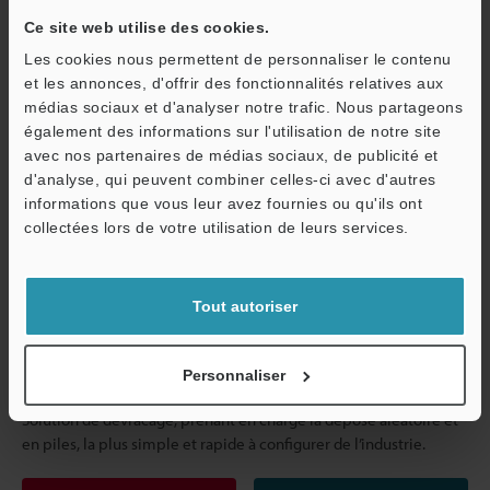
précises, un éclairage RVB est appliqué pour capturer une image
Ce site web utilise des cookies.
2D couleur haute-fidélité, permettant un contrôle simultané des
caractéristiques 2D.
Les cookies nous permettent de personnaliser le contenu
et les annonces, d'offrir des fonctionnalités relatives aux
médias sociaux et d'analyser notre trafic. Nous partageons
Catalogues
Prix
également des informations sur l'utilisation de notre site
avec nos partenaires de médias sociaux, de publicité et
d'analyse, qui peuvent combiner celles-ci avec d'autres
Voir les détails
informations que vous leur avez fournies ou qu'ils ont
O
collectées lors de votre utilisation de leurs services.
Service / SAV
Robotique guidée par vision 3D
Tout autoriser
Série 3D VGR
Personnaliser
Solution de dévracage, prenant en charge la dépose aléatoire et
en piles, la plus simple et rapide à configurer de l’industrie.