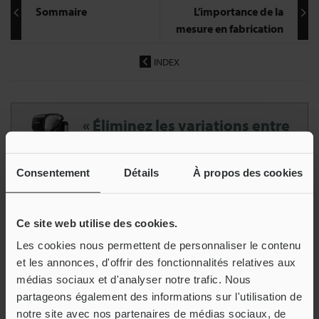
Sommaire
L’importance de la
mesure en fabrication
INDEX
« Éliminez les variations entre
opérateurs »
Système de mesure dimensionnelle par
Consentement
Détails
À propos des cookies
imagerie Série IM-X1000
Mesurez automatiquement la pièce d’une simple
Ce site web utilise des cookies.
pression sur un bouton.
Les cookies nous permettent de personnaliser le contenu
Télécharger le catalogue
et les annonces, d'offrir des fonctionnalités relatives aux
médias sociaux et d'analyser notre trafic. Nous
partageons également des informations sur l'utilisation de
notre site avec nos partenaires de médias sociaux, de