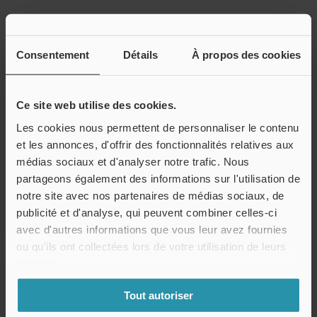
Micromètre
Consentement
Détails
À propos des cookies
Les bases de la mesure
Les bases de la mesure
Qu’est-ce que
Traçabilité
Ce site web utilise des cookies.
l’ajustement ?
métrologique
Les cookies nous permettent de personnaliser le contenu
et les annonces, d'offrir des fonctionnalités relatives aux
INDEX
médias sociaux et d'analyser notre trafic. Nous
partageons également des informations sur l'utilisation de
notre site avec nos partenaires de médias sociaux, de
« Éliminez les variations entre
publicité et d'analyse, qui peuvent combiner celles-ci
avec d'autres informations que vous leur avez fournies
opérateurs »
ou qu'ils ont collectées lors de votre utilisation de leurs
Système de mesure dimensionnelle par
services.
imagerie Série IM-X1000
Mesurez automatiquement la pièce d’une simple
Tout autoriser
pression sur un bouton.