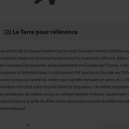
(2) La Terre pour référence
Les unités de longueur basées sur le corps humain ont été utilisées 
évolution majeure vint tout bouleverser il y a environ 200 ans. Alors qu
des Grandes Découvertes, principalement en Europe de l’Ouest, il devi
longueur à l’international. La discussion fut lancée en Europe au XVIIe
France proposa l’unité du mètre (qui signifie mesurer en grec) en 1791.
méridien terrestre entre le pôle Nord et l’équateur. Un mètre représen
un prototype du mètre conçu en alliage platine-iridium, hautement rési
créé en France à la fin du XIXe siècle dans une volonté d’unifier les 
’international.