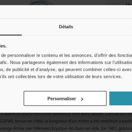
Un
rep
mérid
Détails
A
Pôle Nord
B
Équateur
ies.
e personnaliser le contenu et les annonces, d'offrir des fonctio
rafic. Nous partageons également des informations sur l'utilisati
, de publicité et d'analyse, qui peuvent combiner celles-ci avec
ils ont collectées lors de votre utilisation de leurs services.
(3) La vitesse de la lumière pour référence
Depuis sa création, l’unité basée sur la Terre a toujours été difficile à
Personnaliser
à la conception même du prototype ou à sa détérioration au fil du t
La question d’une nouvelle référence s’est donc posée. Lors de la C
(CGPM), tenue en 1960, la longueur d’un mètre a été redéfinie à parti
orange émise par l’élément krypton-86 dans un vide. En 1983, grâce a