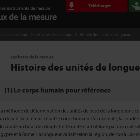
Télécharger
taux de la mesure
Les bases de la mesure
Histoire des unités de longueur
Les bases de la mesure
Histoire des unités de longu
(1) Le corps humain pour référence
La méthode de détermination des unités de base de la longueur a co
Au départ, la référence était le corps humain. Par exemple, la coudée
du coude au bout des doigts. Cette unité était utilisée par des civil
Égypte et à Rome. La longueur variait selon la région, de 450 à 500