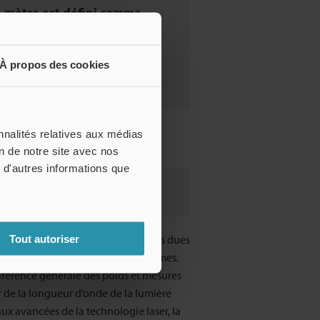
 mètre est défini comme
résentant 1/10 000 000 du
ien terrestre entre le pôle
À propos des cookies
Nord et l’équateur.
nnalités relatives aux médias
on de notre site avec nos
 d'autres informations que
 mettre en œuvre. De plus, les erreurs dues
Tout autoriser
emps ont engendré certains problèmes.
onférence générale des poids et mesures
r de la longueur d’onde de la lumière
ux avancées de la technologie laser, la