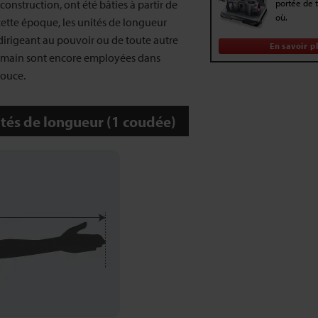
onstruction, ont été bâties à partir de
portée de 
où.
ette époque, les unités de longueur
dirigeant au pouvoir ou de toute autre
En savoir p
 humain sont encore employées dans
pouce.
ités de longueur (1 coudée)