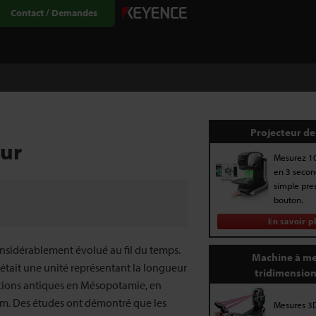
Contact / Demandes
Projecteur de 
eur
Mesurez 1
en 3 secon
simple pres
bouton.
En savoir p
nsidérablement évolué au fil du temps.
Machine à me
 était une unité représentant la longueur
tridimension
isations antiques en Mésopotamie, en
 mm. Des études ont démontré que les
Mesures 3D