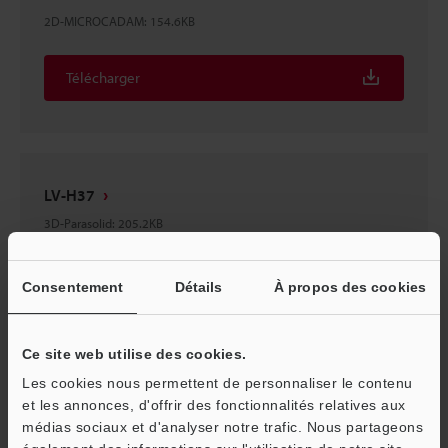
2D-MICROCADAM
:
154.6KB
Télécharger
LV-H37
3D-Parasolid
:
205.2KB
Télécharger
Consentement
Détails
À propos des cookies
Ce site web utilise des cookies.
Les cookies nous permettent de personnaliser le contenu
LV-H37
et les annonces, d'offrir des fonctionnalités relatives aux
3D-STEP
:
397.6KB
médias sociaux et d'analyser notre trafic. Nous partageons