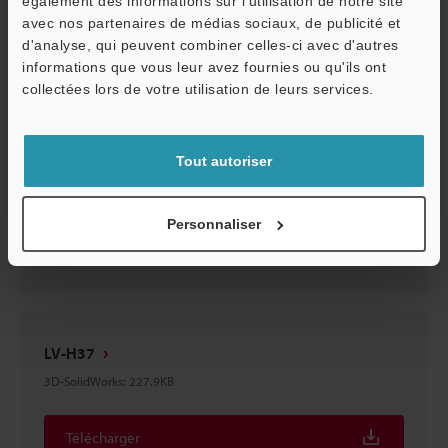
également des informations sur l'utilisation de notre site
avec nos partenaires de médias sociaux, de publicité et
Télécharger
d'analyse, qui peuvent combiner celles-ci avec d'autres
informations que vous leur avez fournies ou qu'ils ont
O
collectées lors de votre utilisation de leurs services.
Service / SAV
LV-H37
Tout autoriser
3D-CATIA
:
202.1KB
Personnaliser
Télécharger
LV-H37
3D-SolidWorks
:
227.9KB
Télécharger