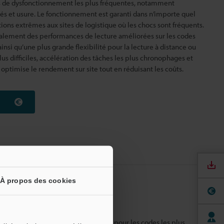
es de dysfonctionnement les plus fréquentes, notamment
tés et usure. Le fonctionnement est garanti dans n’importe quel
ions extrêmes aux sites de logistique où les chocs sont fréquents.
galement des performances de lecture améliorées sur les codes
 ainsi qu’une plus grande flexibilité pour la lecture à distance ou
us difficiles, accélération des tâches les plus chronophages et
optimise le rendement sur site tout en réduisant les coûts.
À propos des cookies
portatif
 vitesse impressionnante, y compris pour les codes les plus