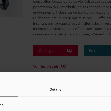
conception longue durée de vie résiste aux caus
pénétration d’eau et d’huile, chutes et chocs répé
environnement, des sites de fabrication aux condit
Le décodeur multi-cœur optimisé par l’IA offre é
inscrits par marquage direct difficiles à déchiffrer
inclinée. Combinant lecture fiable des codes les pl
durée de vie sensiblement allongée, la Série HR-X 
Catalogues
Prix
Voir les détails
Détails
Lecteur de codes DPM (marquage direct) 
Série SR-G100
es.
La série SR-G100 permet la lecture de codes à une