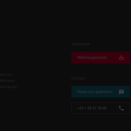
Assistance
Téléchargements
le à son
Contact
délivrance
rvice après-
Posez vos questions
+33 1 56 37 78 00