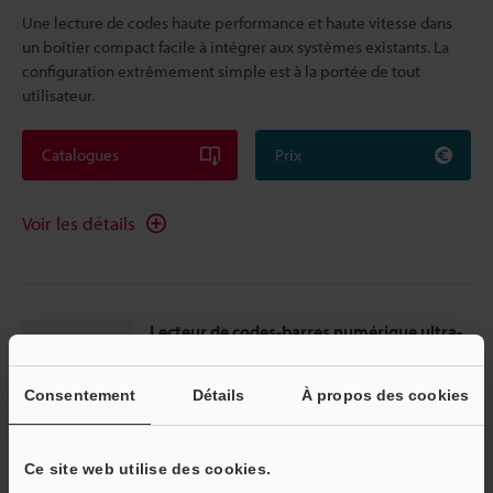
Une lecture de codes haute performance et haute vitesse dans
un boîtier compact facile à intégrer aux systèmes existants. La
configuration extrêmement simple est à la portée de tout
utilisateur.
Catalogues
Prix
Voir les détails
Lecteur de codes-barres numérique ultra-
compact
Série BL-1300
Consentement
Détails
À propos des cookies
Modèles (numériques) de la nouvelle série BL-1300 développée
Ce site web utilise des cookies.
par KEYENCE. Les premiers modèles de cette catégorie à utiliser