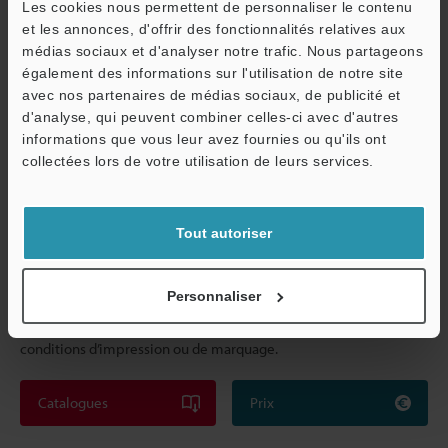
Les cookies nous permettent de personnaliser le contenu
une technologie de traitement numérique parallèle.
et les annonces, d'offrir des fonctionnalités relatives aux
médias sociaux et d'analyser notre trafic. Nous partageons
Catalogues
Prix
également des informations sur l'utilisation de notre site
avec nos partenaires de médias sociaux, de publicité et
d'analyse, qui peuvent combiner celles-ci avec d'autres
informations que vous leur avez fournies ou qu'ils ont
O
collectées lors de votre utilisation de leurs services.
Lecteur de codes 2D compact
Service / SAV
Série SR-750
Tout autoriser
Une lecture des codes 1D et 2D haute performance. Les
Personnaliser
algorithmes de correction intégrés garantissent une lecture
fiable, même en cas de variation de la qualité du code due aux
conditions d’impression ou de marquage.
Catalogues
Prix