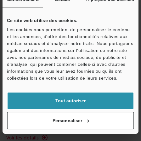
Voir les détails
Ce site web utilise des cookies.
Les cookies nous permettent de personnaliser le contenu
Souffleur antistatique compact
et les annonces, d'offrir des fonctionnalités relatives aux
médias sociaux et d'analyser notre trafic. Nous partageons
Série SJ-LF
également des informations sur l'utilisation de notre site
avec nos partenaires de médias sociaux, de publicité et
d'analyse, qui peuvent combiner celles-ci avec d'autres
informations que vous leur avez fournies ou qu'ils ont
Petit et facile à installer, l'ioniseur donne un retour visible s'il y a
O
collectées lors de votre utilisation de leurs services.
présence d'électricité statique ou pas. En présence de charge le
Service / SAV
ioniseur s'allumera en orange et en absence en vert. Un coût
réduit et une facilité d'installation rendent ce produit idéal pour
les zones difficilement atteignables.
Tout autoriser
Catalogues
Prix
Personnaliser
Voir les détails