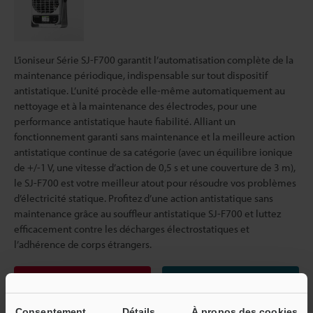
L’ioniseur Série SJ-F700 garantit l’automatisation complète de la
maintenance périodique, indispensable sur tout dispositif
antistatique. L’unité procède elle-même automatiquement au
nettoyage et à la maintenance des électrodes, pour une
performance antistatique haute fiabilité. Alliant un
fonctionnement garanti sans maintenance et la meilleure action
antistatique continue de sa catégorie (avec un équilibre ionique
de +/-1 V, une vitesse d’action de 0,5 s et une couverture de 3 m),
le SJ-F700 est votre meilleur atout pour résoudre vos problèmes
d’électricité statique. Profitez d’une action antistatique sans
maintenance grâce au souffleur antistatique SJ-F700 et luttez
efficacement contre les décharges électrostatiques et
l’adhérence de corps étrangers.
Catalogues
Prix
Consentement
Détails
À propos des cookies