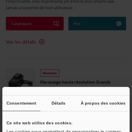
l'imprimante. Une imprimante jet d'encre plus simple que
jamais à la portée de tout utilisateur.
Catalogues
Prix
Voir les détails
Nouveau
Marquage haute résolution Grands
caractères
Série CC-1000
Consentement
Détails
À propos des cookies
Maintenance simplifiée accessible à tous. Capteurs et caméras
intégrés pour un usage fiable. Une révolution du marquage
carton.
Ce site web utilise des cookies.
Les cookies nous permettent de personnaliser le contenu