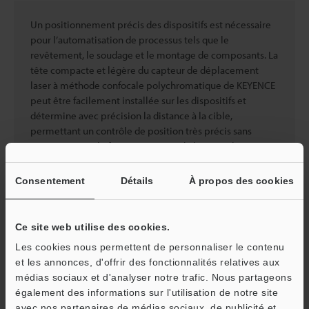
Un positionnement précis des dispositifs est nécessaire
pour l’automatisation de processus tels que le
revêtement, le soudage et le montage de composants. La
tête compacte et légère du capteur de déplacement
laser à méthode confocale polychromatique de KEYENCE
peut être facilement installée sur les dispositifs et
détermine avec précision la distance à la cible,
permettant un contrôle de position très précis sans
compromettre le fonctionnement de l’appareil.
En séparant l’unité du spectroscope et en laissant la
Consentement
Détails
À propos des cookies
lentille comme seule partie clé dans la tête, le capteur
de déplacement confocal Série CL-3000 dispose d’une
tête compacte et légère qui peut être facilement
Ce site web utilise des cookies.
installée dans les machines. La mesure est effectuée avec
la lumière sur le même axe, de sorte que les hauteurs des
Les cookies nous permettent de personnaliser le contenu
espaces étroits dans les cibles peuvent également être
et les annonces, d'offrir des fonctionnalités relatives aux
mesurées sans angle mort. De plus, la tête ne génère
médias sociaux et d'analyser notre trafic. Nous partageons
aucune erreur due à la chaleur ou au bruit
également des informations sur l'utilisation de notre site
électrique/magnétique, assurant une mesure stable. Pour
avec nos partenaires de médias sociaux, de publicité et