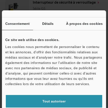
Interrupteur de sécurité à verrouillage
Série GS
Consentement
Détails
À propos des cookies
Grands indicateurs, taille compacte, montage simple et rapide,
fonction de mise en cascade, etc.
Ce site web utilise des cookies.
Les cookies nous permettent de personnaliser le contenu
Catalogues
Prix
et les annonces, d'offrir des fonctionnalités relatives aux
médias sociaux et d'analyser notre trafic. Nous partageons
également des informations sur l'utilisation de notre site
Voir les détails
avec nos partenaires de médias sociaux, de publicité et
d'analyse, qui peuvent combiner celles-ci avec d'autres
informations que vous leur avez fournies ou qu'ils ont
O
collectées lors de votre utilisation de leurs services.
Service / SAV
Tout autoriser