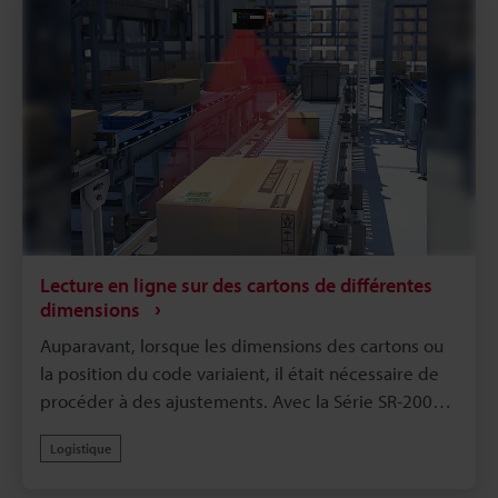
Lecture en ligne sur des cartons de différentes
dimensions
Auparavant, lorsque les dimensions des cartons ou
la position du code variaient, il était nécessaire de
procéder à des ajustements. Avec la Série SR-2000,
la profondeur de champ plus grande dans un
Logistique
champ de vision plus large facilite la lecture et la
haute vitesse de traitement suppose qu’aucune