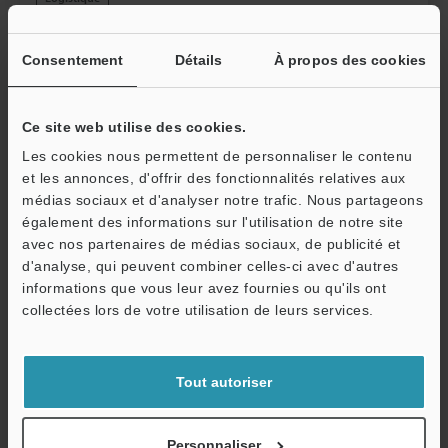
permet de déterminer la position réelle des cibles à
partir des différences de hauteur, impossibles à
déceler sur une image en 2D.
Consentement
Détails
À propos des cookies
Ce site web utilise des cookies.
Les cookies nous permettent de personnaliser le contenu
et les annonces, d'offrir des fonctionnalités relatives aux
médias sociaux et d'analyser notre trafic. Nous partageons
également des informations sur l'utilisation de notre site
avec nos partenaires de médias sociaux, de publicité et
d'analyse, qui peuvent combiner celles-ci avec d'autres
informations que vous leur avez fournies ou qu'ils ont
collectées lors de votre utilisation de leurs services.
Contrôle de la déformation de canettes
Il est possible de détecter des creux et rayures sur
Tout autoriser
n’importe quelle canette, indépendamment de sa
couleur et de son degré de brillance. L’acquisition
Personnaliser
des données 3D garantit un contrôle stable des