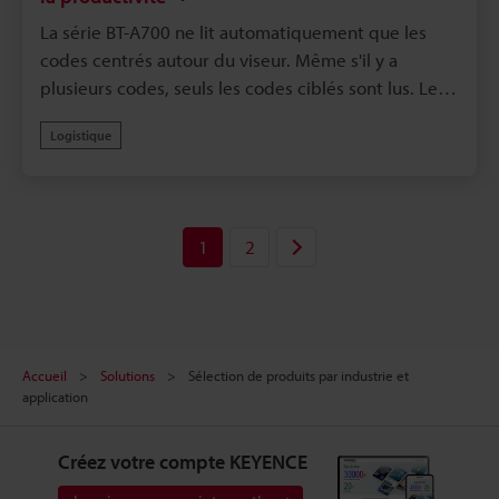
La série BT-A700 ne lit automatiquement que les
codes centrés autour du viseur. Même s'il y a
plusieurs codes, seuls les codes ciblés sont lus. Le
moteur de lecture à pleine portée peut lire des
Logistique
codes à une distance de 2.5cm jusqu'à 10m, ce qui
permet aux opérateurs de travailler dans des
positions confortables.
1
2
Accueil
Solutions
Sélection de produits par industrie et
application
Créez votre compte KEYENCE