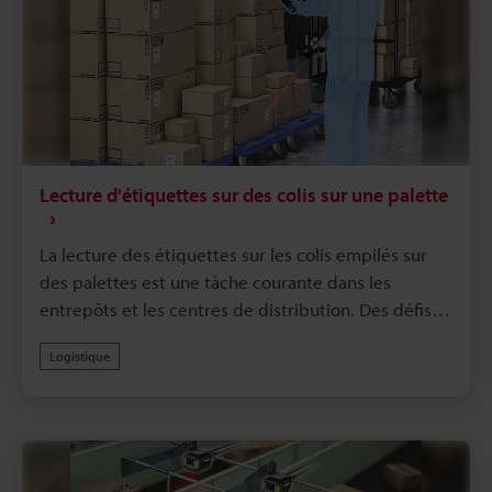
Lecture d'étiquettes sur des colis sur une palette
La lecture des étiquettes sur les colis empilés sur
des palettes est une tâche courante dans les
entrepôts et les centres de distribution. Des défis
tels que l'utilisation d'un escabeau pour lire les
Logistique
codes-barres sur des boîtes en carton empilées en
hauteur ou les interruptions de travail dues à des
étiquettes illisibles à travers un film étirable sont
des obstacles majeurs à l'efficacité
opérationnelle.Le terminal portatif de la Série BT-