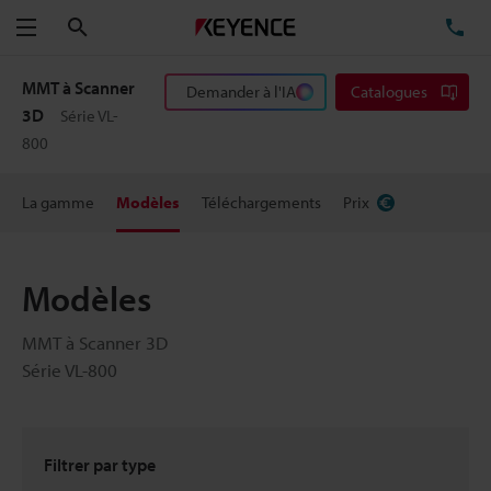
Rechercher
TÉ
Menu
MMT à Scanner
Demander à l'IA
Catalogues
3D
Série VL-
800
La gamme
Modèles
Téléchargements
Prix
Modèles
MMT à Scanner 3D
Série VL-800
Filtrer par type