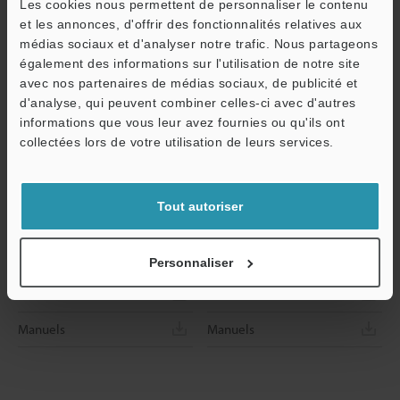
Les cookies nous permettent de personnaliser le contenu
et les annonces, d'offrir des fonctionnalités relatives aux
médias sociaux et d'analyser notre trafic. Nous partageons
également des informations sur l'utilisation de notre site
avec nos partenaires de médias sociaux, de publicité et
d'analyse, qui peuvent combiner celles-ci avec d'autres
informations que vous leur avez fournies ou qu'ils ont
O
collectées lors de votre utilisation de leurs services.
Service / SAV
VL-C43
VL-C45
Rideau
Rideau
Tout autoriser
Dimensions
Dimensions
Fiche technique
Fiche technique
Personnaliser
CAO / CAE
CAO / CAE
Manuels
Manuels