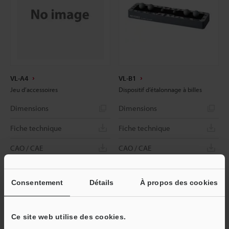
VL-A4
VL-B1
Jeu d’accessoires
Dispositif d’étalonnage à billes
Dimensions
Dimensions
Fiche technique
Fiche technique
CAO / CAE
CAO / CAE
Manuels
Manuels
Consentement
Détails
À propos des cookies
Ce site web utilise des cookies.