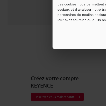
Les cookies nous permettent de
sociaux et d'analyser notre tr
partenaires de médias sociaux
leur avez fournies ou qu'ils on
Créez votre compte
KEYENCE
Inscrivez-vous maintenant!