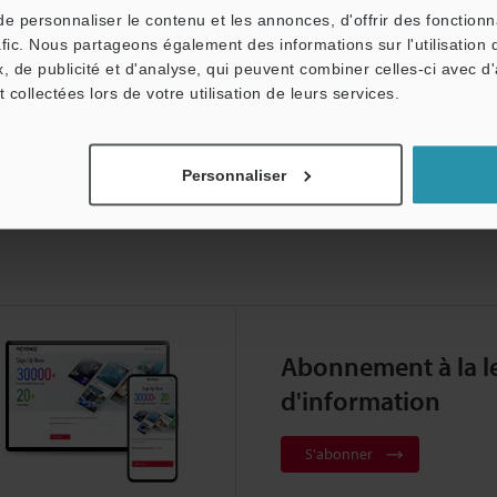
Produits:
Machine de Mesure Tridimensionnelle
 personnaliser le contenu et les annonces, d'offrir des fonctionn
afic. Nous partageons également des informations sur l'utilisation 
, de publicité et d'analyse, qui peuvent combiner celles-ci avec d
t collectées lors de votre utilisation de leurs services.
Personnaliser
Abonnement à la le
d'information
S'abonner