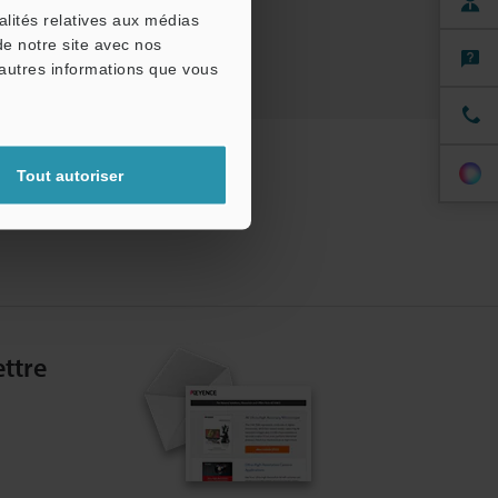
alités relatives aux médias
de notre site avec nos
'autres informations que vous
Tout autoriser
ttre