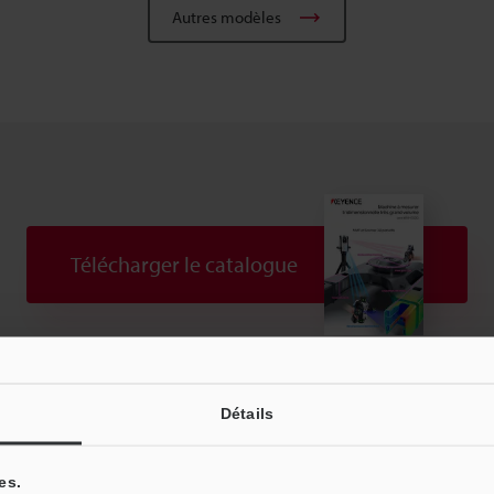
Autres modèles
Télécharger le catalogue
Téléchargements:
Guides techniques
Manuels
Détails
Assistance:
Posez vos questions
Démo / Test
es.