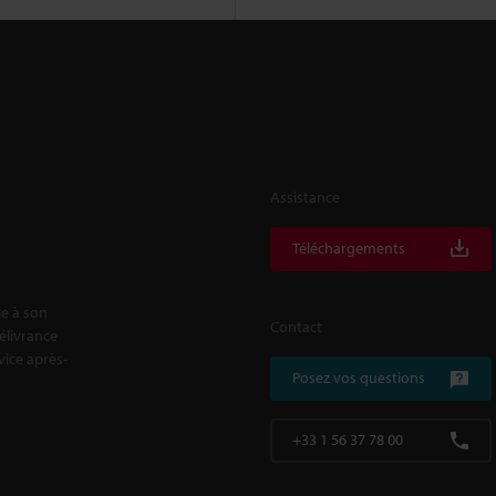
Assistance
Téléchargements
le à son
Contact
délivrance
rvice après-
Posez vos questions
+33 1 56 37 78 00