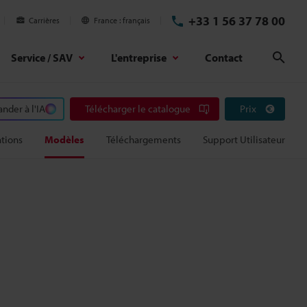
+33 1 56 37 78 00
Carrières
France
français
Service / SAV
L'entreprise
Contact
Rech
der à l'IA
Télécharger le catalogue
Prix
ations
Modèles
Téléchargements
Support Utilisateur