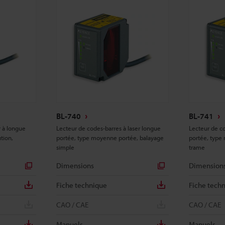
BL-740
BL-741
r à longue
Lecteur de codes-barres à laser longue
Lecteur de co
tion,
portée, type moyenne portée, balayage
portée, type
simple
trame
Dimensions
Dimension
Fiche technique
Fiche tech
CAO / CAE
CAO / CAE
Manuels
Manuels