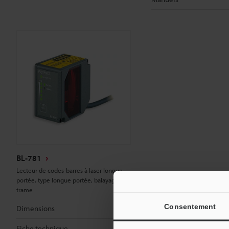
BL-781
Lecteur de codes-barres à laser longue
portée, type longue portée, balayage à
trame
Consentement
Dimensions
Fiche technique