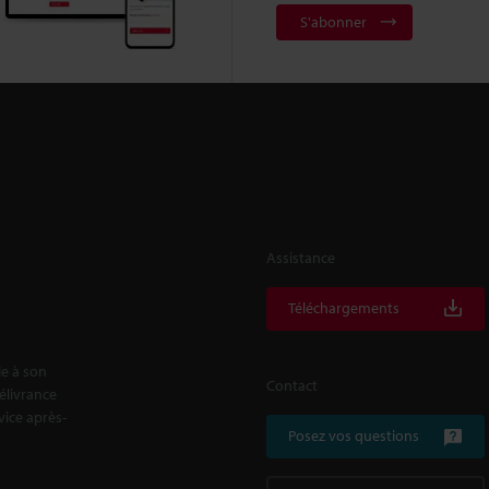
S'abonner
Assistance
Téléchargements
le à son
Contact
délivrance
rvice après-
Posez vos questions