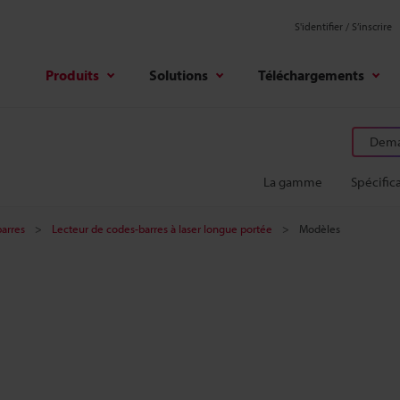
S'identifier / S’inscrire
Produits
Solutions
Téléchargements
Deman
La gamme
Spécific
arres
Lecteur de codes-barres à laser longue portée
Modèles