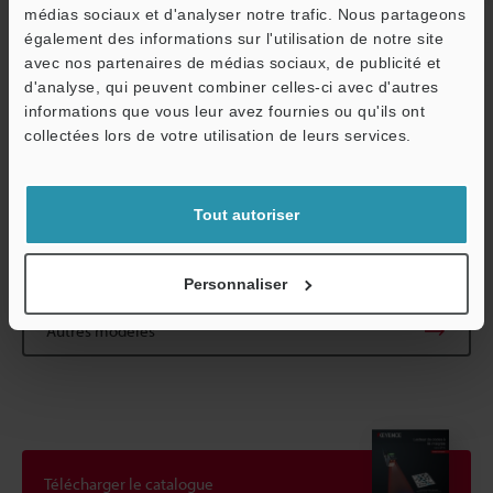
médias sociaux et d'analyser notre trafic. Nous partageons
de stockage
également des informations sur l'utilisation de notre site
Poids
Environ 270 g
avec nos partenaires de médias sociaux, de publicité et
d'analyse, qui peuvent combiner celles-ci avec d'autres
informations que vous leur avez fournies ou qu'ils ont
O
*1
Utilisez une charge inférieure ou égale à 12 A pour V1 et V2 et
collectées lors de votre utilisation de leurs services.
Service / SAV
inférieure ou égale à 20 A en cas d’utilisation des câbles
d’alimentation OP-88782 à OP-88787.
Tout autoriser
Fiche technique (PDF)
Personnaliser
Autres modèles
Télécharger le catalogue