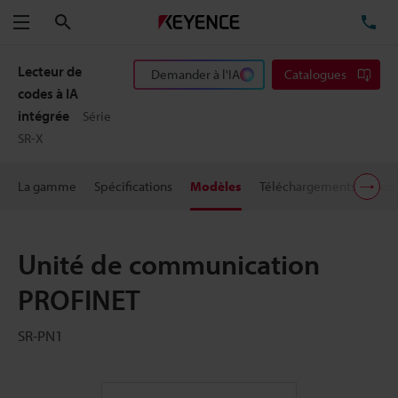
Rechercher
TÉ
Menu
Lecteur de
Demander à l'IA
Catalogues
codes à IA
intégrée
Série
SR-X
La gamme
Spécifications
Modèles
Téléchargements
Supp
Unité de communication
PROFINET
SR-PN1