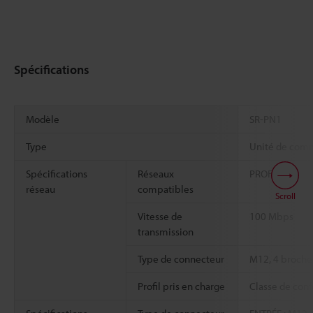
Spécifications
Modèle
SR-PN1
Type
Unité de com
Spécifications
Réseaux
PROFINET
réseau
compatibles
Scroll
Vitesse de
100 Mbps
transmission
Type de connecteur
M12, 4 broches
Profil pris en charge
Classe de con