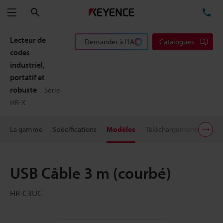
Rechercher
TÉ
Menu
Lecteur de
Demander à l'IA
Catalogues
codes
industriel,
portatif et
robuste
Série
HR-X
La gamme
Spécifications
Modèles
Téléchargements
Supp
USB Câble 3 m (courbé)
HR-C3UC