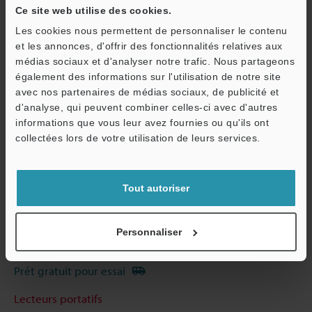
Ce site web utilise des cookies.
Télécharger le catalogue
Les cookies nous permettent de personnaliser le contenu
et les annonces, d'offrir des fonctionnalités relatives aux
médias sociaux et d'analyser notre trafic. Nous partageons
également des informations sur l'utilisation de notre site
Guides techniques
avec nos partenaires de médias sociaux, de publicité et
d'analyse, qui peuvent combiner celles-ci avec d'autres
Fiche technique (PDF)
informations que vous leur avez fournies ou qu'ils ont
O
CAO / CAE
collectées lors de votre utilisation de leurs services.
Service / SAV
Manuels
Logiciel
Tout autoriser
Posez vos questions
Personnaliser
Démo / Test
Prêt gratuit pour essai
Lecteurs portatifs