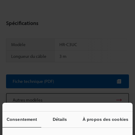
Spécifications
Modèle
HR-C3UC
Longueur du câble
3 m
Scroll
Fiche technique (PDF)
Autres modèles
Consentement
Détails
À propos des cookies