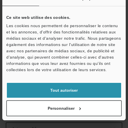
Résistance à
Température ambiante
l'environnement
Ce site web utilise des cookies.
Les cookies nous permettent de personnaliser le contenu
Poids
et les annonces, d'offrir des fonctionnalités relatives aux
médias sociaux et d'analyser notre trafic. Nous partageons
également des informations sur l'utilisation de notre site
*1
Dans une plage de ø80 mm et pour une température
avec nos partenaires de médias sociaux, de publicité et
ambiante de fonctionnement de +23 ±1°C à la position du point
d'analyse, qui peuvent combiner celles-ci avec d'autres
focal
informations que vous leur avez fournies ou qu'ils ont
*2
Dans une plage de 20 × 20 mm et pour une température
O
collectées lors de votre utilisation de leurs services.
ambiante de fonctionnement de +23 ±1°C à la position du point
Service / SAV
focal.
*3
+15 à 35°C avec une vitesse de déplacement de la platine
suivant X/Y de 120 mm/s.
Tout autoriser
Personnaliser
Fiche technique (PDF)