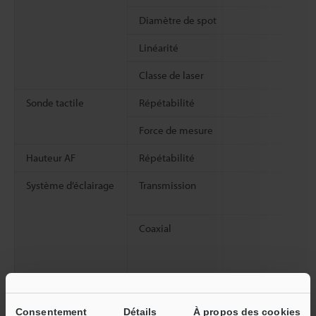
Diamètre de spot
Linéarité
Classe de laser
Sonde tactile
Répétabilité
Force de mesure
Hauteur AF
Répétabilité
Système d’éclairage
Transmission
Coaxial
Consentement
Détails
À propos des cookies