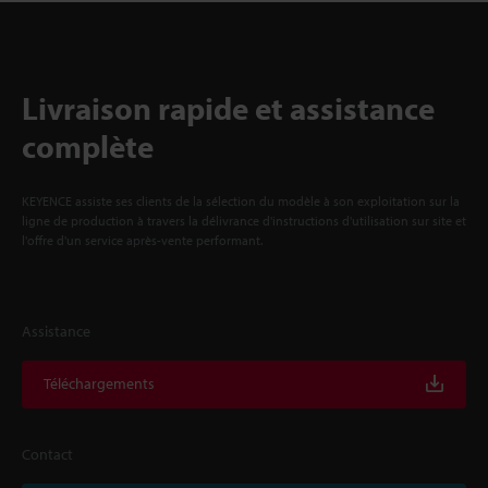
Livraison rapide et assistance
complète
KEYENCE assiste ses clients de la sélection du modèle à son exploitation sur la
ligne de production à travers la délivrance d'instructions d'utilisation sur site et
l'offre d'un service après-vente performant.
Assistance
Téléchargements
Contact