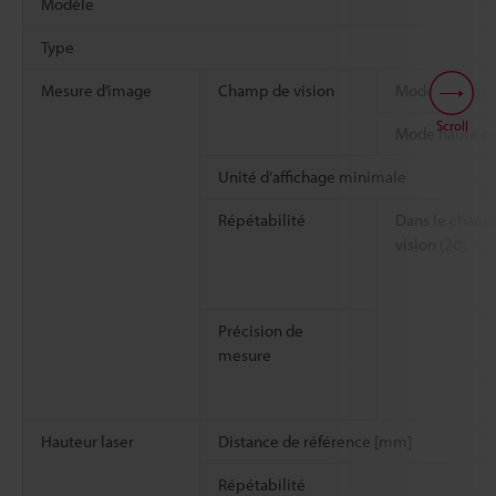
Modèle
Type
Mesure d’image
Champ de vision
Mode champ l
Scroll
Mode haute pr
Unité d’affichage minimale
Répétabilité
Dans le champ
vision (2σ)
Précision de
mesure
Hauteur laser
Distance de référence [mm]
Répétabilité