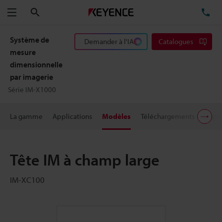
Rechercher
TÉ
Menu
Système de
Demander à l'IA
Catalogues
mesure
dimensionnelle
par imagerie
Série IM-X1000
La gamme
Applications
Modèles
Téléchargements
Suppo
Tête IM à champ large
IM-XC100