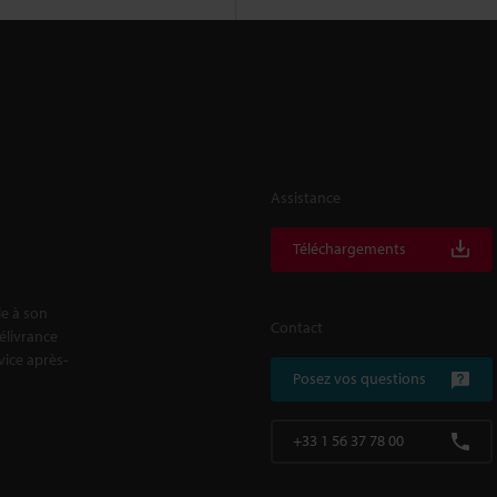
Assistance
Téléchargements
le à son
Contact
délivrance
rvice après-
Posez vos questions
+33 1 56 37 78 00