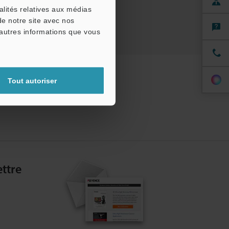
alités relatives aux médias
de notre site avec nos
'autres informations que vous
Tout autoriser
ttre