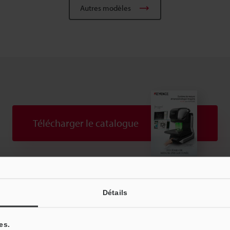
Autres modèles
Télécharger le catalogue
Téléchargements:
Guides techniques
Manuels
Détails
Posez vos questions
Démo / Test
Prêt gratuit
es.