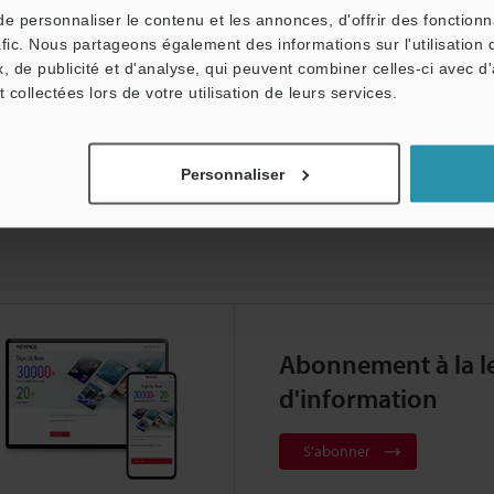
Produits:
Projecteur de Profil Numérique
 personnaliser le contenu et les annonces, d'offrir des fonctionn
afic. Nous partageons également des informations sur l'utilisation 
, de publicité et d'analyse, qui peuvent combiner celles-ci avec d
t collectées lors de votre utilisation de leurs services.
Personnaliser
Abonnement à la le
d'information
S'abonner