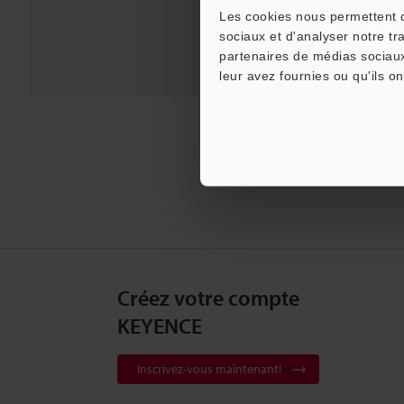
Les cookies nous permettent de
sociaux et d'analyser notre tr
partenaires de médias sociaux
leur avez fournies ou qu'ils on
Créez votre compte
KEYENCE
Inscrivez-vous maintenant!