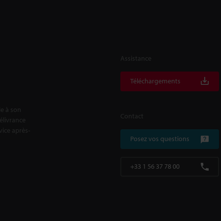
Assistance
Téléchargements
le à son
Contact
délivrance
rvice après-
Posez vos questions
+33 1 56 37 78 00