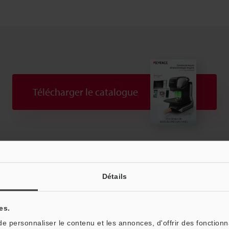
Télécharger le catalogue
Téléchargements:
Guides techniques
Manuels
Détails
Posez vos questions
Démo / Test
Prêt gratuit
Produits:
Projecteur de Profil Numérique
es.
 personnaliser le contenu et les annonces, d'offrir des fonctionn