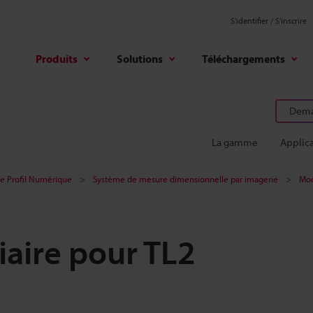
S'identifier / S’inscrire
Produits
Solutions
Téléchargements
Deman
La gamme
Applica
de Profil Numérique
Système de mesure dimensionnelle par imagerie
Mod
iaire pour TL2