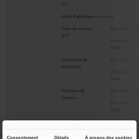
XY)
Unité d’affichage minimale
Zone de mesure
Électrode stan
(XY)
Électrode à c
large
Exactitude de
Électrode stan
répétition
Électrode à c
large
Précision de
Électrode stan
mesure
Électrode à c
large
Entrée de commande externe (Trigger)
Sortie externe
OK/NG/FAIL/MEAS. (conforme/non conf
Consentement
Détails
À propos des cookies