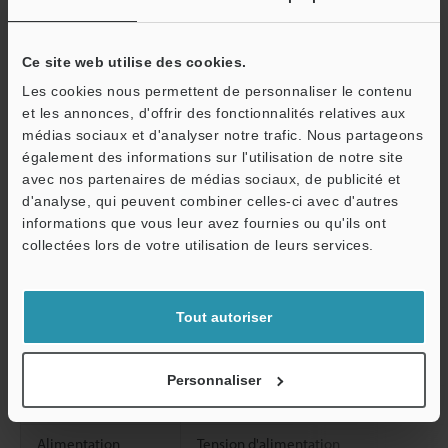
échec/mes.)
Interface
Réseau local (LAN)
Ce site web utilise des cookies.
Les cookies nous permettent de personnaliser le contenu
USB 2.0 série A
et les annonces, d'offrir des fonctionnalités relatives aux
médias sociaux et d'analyser notre trafic. Nous partageons
Enregistrement
Disque dur
O
également des informations sur l'utilisation de notre site
avec nos partenaires de médias sociaux, de publicité et
Système d'éclairage
Transmission
Service / SAV
d'analyse, qui peuvent combiner celles-ci avec d'autres
Annulaire
informations que vous leur avez fournies ou qu'ils ont
collectées lors de votre utilisation de leurs services.
Tout autoriser
Platine suivant X
Plage de déplacement
Platine suivant Z
Personnaliser
Charge maximale
Alimentation
Tension d'alimentation