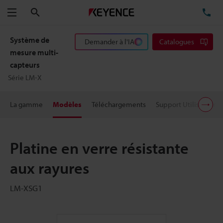
Rechercher
TÉ
Menu
Système de
Demander à l'IA
Catalogues
mesure multi-
capteurs
Série LM-X
La gamme
Modèles
Téléchargements
Support Utilisateur
Platine en verre résistante
aux rayures
LM-XSG1