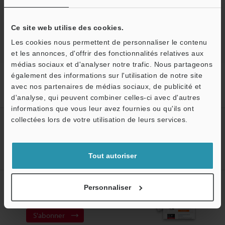
Projecteur de Profil Numérique
Ce site web utilise des cookies.
Les cookies nous permettent de personnaliser le contenu
et les annonces, d'offrir des fonctionnalités relatives aux
médias sociaux et d'analyser notre trafic. Nous partageons
Accueil
Produits
Systèmes de métrologie optique
Projecteur
également des informations sur l'utilisation de notre site
de Profil Numérique
Système de mesure multi-capteurs
Modèles
avec nos partenaires de médias sociaux, de publicité et
Platine en verre résistante aux rayures
d'analyse, qui peuvent combiner celles-ci avec d'autres
informations que vous leur avez fournies ou qu'ils ont
O
collectées lors de votre utilisation de leurs services.
Créez votre compte KEYENCE
Service / SAV
Inscrivez-vous maintenant!
Tout autoriser
Abonnement à la lettre
Personnaliser
d'information
S'abonner