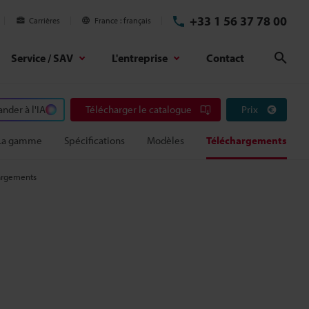
+33 1 56 37 78 00
Carrières
France
français
Service / SAV
L'entreprise
Contact
Rech
der à l'IA
Télécharger le catalogue
Prix
La gamme
Spécifications
Modèles
Téléchargements
argements