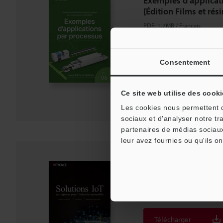
Exemples d'applicat
[Édition Films et rés
PDF
:
1.7MB
/
Français
Consentement
Télécharger
Ajouter à la liste des
Ce site web utilise des cooki
Les cookies nous permettent de
sociaux et d'analyser notre tr
partenaires de médias sociaux
leur avez fournies ou qu'ils on
Solutions IoT par cap
automobile
PDF
:
703.7KB
/
Français
Télécharger