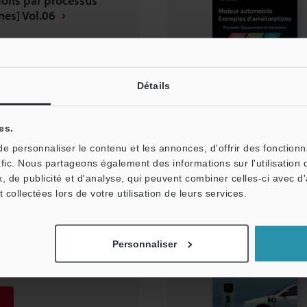
ions par processus
ines] Vol.06
Détails
 téléchargements
es.
 personnaliser le contenu et les annonces, d'offrir des fonctionn
afic. Nous partageons également des informations sur l'utilisation 
, de publicité et d'analyse, qui peuvent combiner celles-ci avec d
t collectées lors de votre utilisation de leurs services.
teurs pour l’industrie
Personnaliser