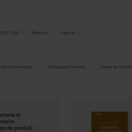
CAO / CAE
Manuels
Logiciel
cations/Exemples
Techniques/Conseils
Guide de sélectio
entaire et
emples
ype de produit]