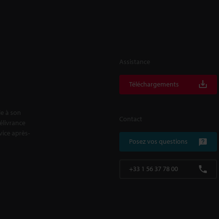
Assistance
Téléchargements
le à son
Contact
délivrance
rvice après-
Posez vos questions
+33 1 56 37 78 00