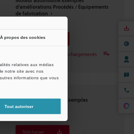
Moteur automobile Exemples
d’améliorations Procédés / Équipements
de fabrication
PDF
:
3.7MB
/
Français
À propos des cookies
Télécharger
Ajouter à la liste des téléchargements
alités relatives aux médias
de notre site avec nos
'autres informations que vous
Véhicules électriques Exemples
d’améliorations
Tout autoriser
PDF
:
2.2MB
/
Français
Télécharger