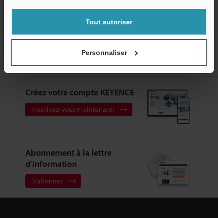
Tout autoriser
Accueil
Produits
Instruments de Mesure
Capteurs de
Personnaliser
déplacement laser
Capteur de déplacement confocal
Téléchargements
Créez votre compte KEYENCE
Inscrivez-vous maintenant!
Abonnement à la lettre
d'information
S'abonner