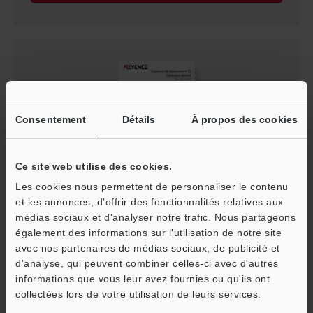
Consentement
Détails
À propos des cookies
Ce site web utilise des cookies.
Les cookies nous permettent de personnaliser le contenu
Série CL/LK-G Capteurs de déplacement 1D
et les annonces, d'offrir des fonctionnalités relatives aux
Catalogue Général
médias sociaux et d'analyser notre trafic. Nous partageons
PDF
:
8MB
/
Français
également des informations sur l'utilisation de notre site
avec nos partenaires de médias sociaux, de publicité et
d'analyse, qui peuvent combiner celles-ci avec d'autres
Télécharger
informations que vous leur avez fournies ou qu'ils ont
O
collectées lors de votre utilisation de leurs services.
Service / SAV