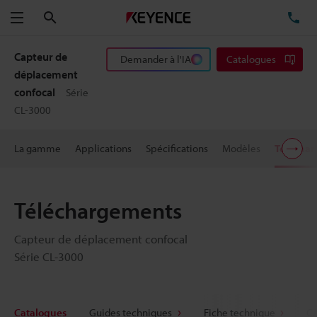
Rechercher
TÉ
Menu
Capteur de
Demander à l'IA
Catalogues
déplacement
confocal
Série
CL-3000
La gamme
Applications
Spécifications
Modèles
Télécha
Téléchargements
Capteur de déplacement confocal
Série CL-3000
Catalogues
Guides techniques
Fiche technique
CA