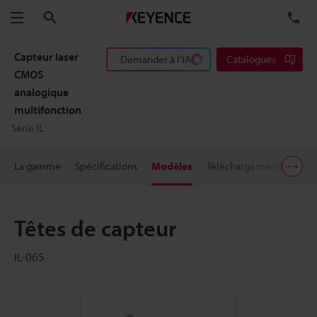
Rechercher
TÉ
Menu
Capteur laser
Demander à l'IA
Catalogues
CMOS
analogique
multifonction
Série IL
La gamme
Spécifications
Modèles
Téléchargements
Prix
Têtes de capteur
IL-065