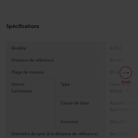
Spécifications
Modèle
IL-065
Distance de référence
65 mm
Plage de mesure
55 à 105 mm
Scroll
Source
Type
Laser rouge à
lumineuse
d'onde : 655 n
Classe de laser
Appareil à las
*1
Part 1040.10
Émission
560 µW
Diamètre du spot (à la distance de référence)
Env. 550 x 17