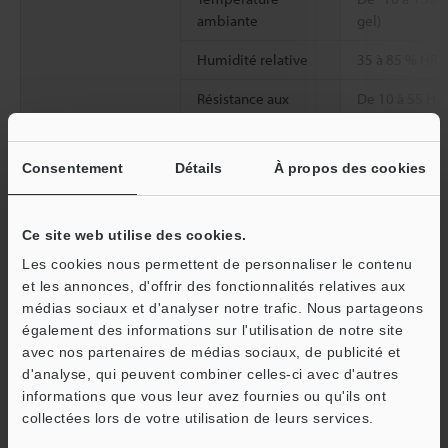
ambiante
gel)
Humidité relative
35 à 85 % HR (
Résistance aux
De 10 à 55 Hz
vibrations
mm, 2 heures 
X, Y et Z
Consentement
Détails
À propos des cookies
Matériau
Boîtier : PBT P
inoxydable, E
protection de l
Ce site web utilise des cookies.
Poids
Environ 75 g
Les cookies nous permettent de personnaliser le contenu
et les annonces, d'offrir des fonctionnalités relatives aux
médias sociaux et d'analyser notre trafic. Nous partageons
*1
La classification est basée sur la norme CEI60825-1,
également des informations sur l'utilisation de notre site
conformément aux exigences du Laser Notice relatif aux
avec nos partenaires de médias sociaux, de publicité et
dispositifs laser publié par la FDA (CDRH).
d'analyse, qui peuvent combiner celles-ci avec d'autres
*2
Valeur obtenue lors de la mesure de la cible standard KEYENCE
informations que vous leur avez fournies ou qu'ils ont
O
(matériau blanc diffusant la lumière).
collectées lors de votre utilisation de leurs services.
Service / SAV
*3
Pleine échelle pour chaque modèle : IL-030 : ±5 mm, IL-065 :