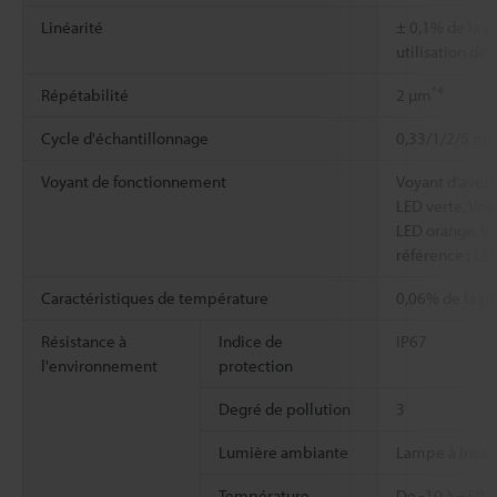
Linéarité
± 0,1% de la p
utilisation de
*4
Répétabilité
2 µm
Cycle d'échantillonnage
0,33/1/2/5 ms 
Voyant de fonctionnement
Voyant d'avert
LED verte, Voy
LED orange, Vo
référence : LE
Caractéristiques de température
0,06% de la pl
Résistance à
Indice de
IP67
l'environnement
protection
Degré de pollution
3
Lumière ambiante
Lampe à incan
Température
De -10 à +50 °