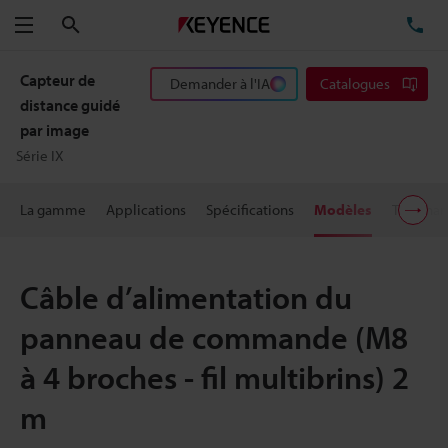
Rechercher
TÉ
Menu
Capteur de
Demander à l'IA
Catalogues
distance guidé
par image
Série IX
La gamme
Applications
Spécifications
Modèles
Télécha
Câble d’alimentation du
panneau de commande (M8
à 4 broches - fil multibrins) 2
m