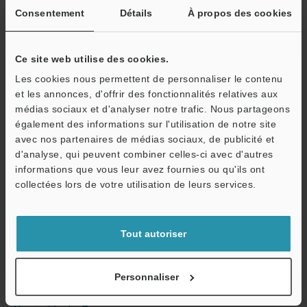
Consentement
Détails
À propos des cookies
Ce site web utilise des cookies.
Les cookies nous permettent de personnaliser le contenu
Télécharger le catalogue
et les annonces, d'offrir des fonctionnalités relatives aux
médias sociaux et d'analyser notre trafic. Nous partageons
également des informations sur l'utilisation de notre site
avec nos partenaires de médias sociaux, de publicité et
Guides techniques
d'analyse, qui peuvent combiner celles-ci avec d'autres
informations que vous leur avez fournies ou qu'ils ont
Fiche technique (PDF)
O
collectées lors de votre utilisation de leurs services.
Service / SAV
CAO / CAE
Manuels
Tout autoriser
Logiciel
Personnaliser
Posez vos questions