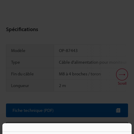
Spécifications
Modèle
OP-87443
Type
Câble d’alimentation pour moniteur
Fin du câble
M8 à 4 broches / toron
Scroll
Longueur
2 m
Fiche technique (PDF)
Autres modèles