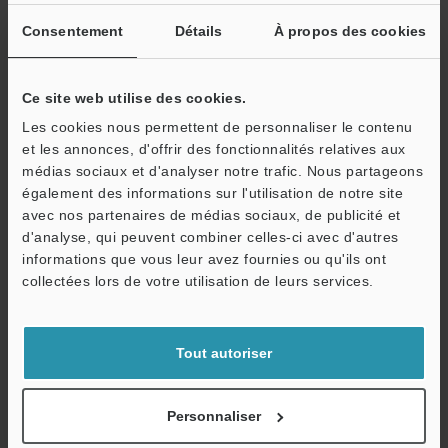
Télécharger
Consentement
Détails
À propos des cookies
Ce site web utilise des cookies.
Les cookies nous permettent de personnaliser le contenu
et les annonces, d'offrir des fonctionnalités relatives aux
médias sociaux et d'analyser notre trafic. Nous partageons
également des informations sur l'utilisation de notre site
avec nos partenaires de médias sociaux, de publicité et
d'analyse, qui peuvent combiner celles-ci avec d'autres
informations que vous leur avez fournies ou qu'ils ont
O
collectées lors de votre utilisation de leurs services.
Service / SAV
[LK-G5000 Series] Communication Unit
Configuration File for KV STUDIO(ez1 file)
Tout autoriser
ZIP
:
9.4KB
[Version] 1.01
Personnaliser