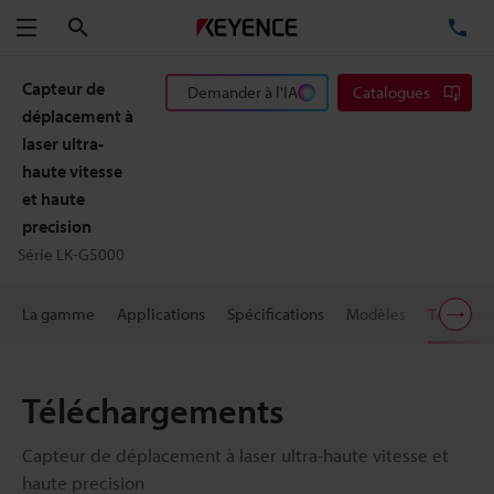
Rechercher
TÉ
Menu
Capteur de
Demander à l'IA
Catalogues
déplacement à
laser ultra-
haute vitesse
et haute
precision
Série LK-G5000
La gamme
Applications
Spécifications
Modèles
Télécha
Téléchargements
Capteur de déplacement à laser ultra-haute vitesse et
haute precision