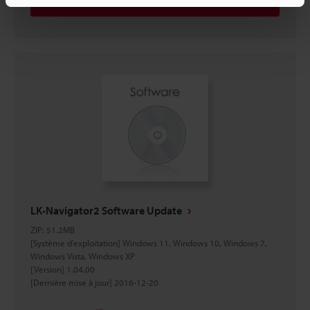
Télécharger
LK-Navigator2 Software Update
ZIP
:
51.2MB
[Système d'exploitation] Windows 11, Windows 10, Windows 7,
Windows Vista, Windows XP
[Version] 1.04.00
[Dernière mise à jour] 2016-12-20