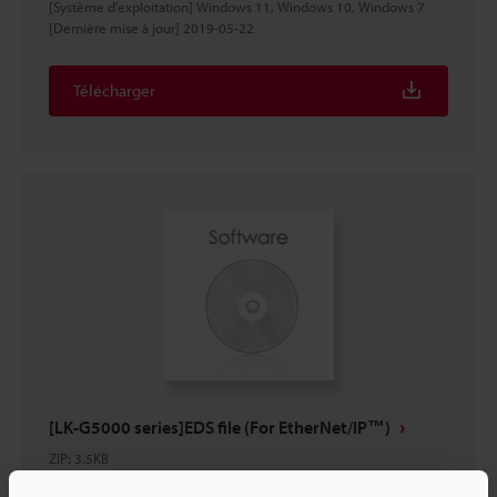
[Système d'exploitation] Windows 11, Windows 10, Windows 7
[Dernière mise à jour] 2019-05-22
Télécharger
[LK-G5000 series]EDS file (For EtherNet/IP™)
ZIP
:
3.5KB