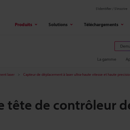
S'identifier / S’inscrire
Produits
Solutions
Téléchargements
Deman
La gamme
Ap
ent laser
Capteur de déplacement à laser ultra-haute vitesse et haute precisi
e tête de contrôleur d