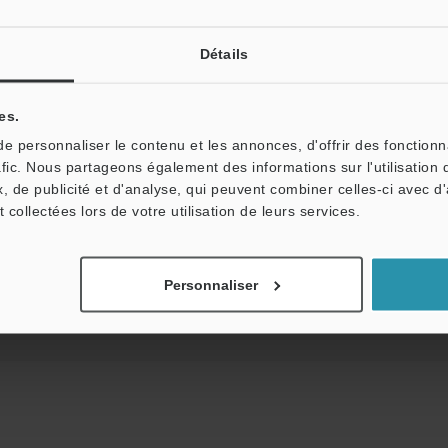
Télécharger le catalogue
Détails
es.
 personnaliser le contenu et les annonces, d'offrir des fonctionn
niques
Fiche technique (PDF)
CAO / CAE
afic. Nous partageons également des informations sur l'utilisation 
, de publicité et d'analyse, qui peuvent combiner celles-ci avec d
t collectées lors de votre utilisation de leurs services.
Posez vos questions
Démo / Test
Prêt gratuit
Produits:
Capteurs de déplacement laser
Personnaliser