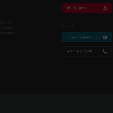
Téléchargements
le à son
Contact
délivrance
rvice après-
Posez vos questions
+33 1 56 37 78 00