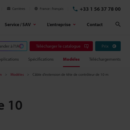
+33 1 56 37 78 00
Carrières
France
français
Service / SAV
L'entreprise
Contact
Rech
der à l'IA
Télécharger le catalogue
Prix
plications
Spécifications
Modèles
Téléchargements
on
Modèles
Câble d'extension de tête de contrôleur de 10 m
e 10