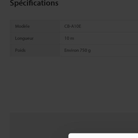
Spécifications
Modèle
CB-A10E
Longueur
10 m
Poids
Environ 750 g