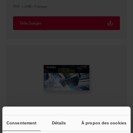
PDF
:
1.5MB
/
Français
Télécharger
Profilomètre laser 3D Guide des applications de
contrôle de soudure
Consentement
Détails
À propos des cookies
PDF
:
3.7MB
/
Français