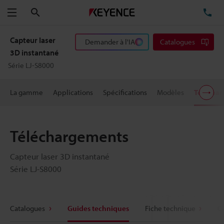
Rechercher
TÉ
Menu
Capteur laser
Demander à l'IA
Catalogues
3D instantané
Série LJ-S8000
La gamme
Applications
Spécifications
Modèles
Télécha
Téléchargements
Capteur laser 3D instantané
Série LJ-S8000
Catalogues
Guides techniques
Fiche technique
C