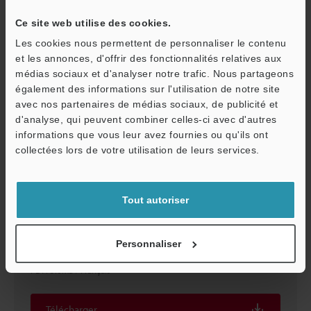
Ce site web utilise des cookies.
Télécharger
Les cookies nous permettent de personnaliser le contenu
et les annonces, d'offrir des fonctionnalités relatives aux
médias sociaux et d'analyser notre trafic. Nous partageons
également des informations sur l'utilisation de notre site
avec nos partenaires de médias sociaux, de publicité et
d'analyse, qui peuvent combiner celles-ci avec d'autres
informations que vous leur avez fournies ou qu'ils ont
O
collectées lors de votre utilisation de leurs services.
Service / SAV
Tout autoriser
Profilomètre laser 3D Guide des applications de
Personnaliser
contrôle pour revêtements et matériaux appliqués
PDF
:
3.6MB
/
Français
Télécharger