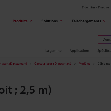
S'identifier / S’inscrire
Produits
Solutions
Téléchargements
Deman
La gamme
Applications
Spécific
r laser 3D instantané
Capteur laser 3D instantané
Modèles
Câble modu
it ; 2,5 m)