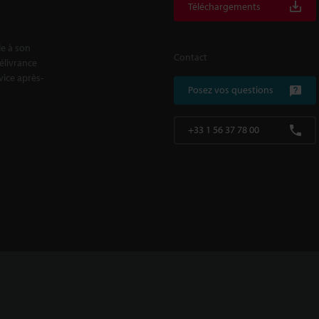
Téléchargements
le à son
Contact
délivrance
rvice après-
Posez vos questions
+33 1 56 37 78 00