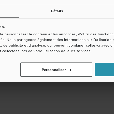
Télécharger le catalogue
Détails
es.
 personnaliser le contenu et les annonces, d'offrir des fonctionn
ides techniques
Fiche technique (PDF)
Manu
afic. Nous partageons également des informations sur l'utilisation 
, de publicité et d'analyse, qui peuvent combiner celles-ci avec d
Posez vos questions
Démo / Test
Prêt gratuit
t collectées lors de votre utilisation de leurs services.
Produits:
Profilomètre / Capteur laser 3D instantané
Personnaliser