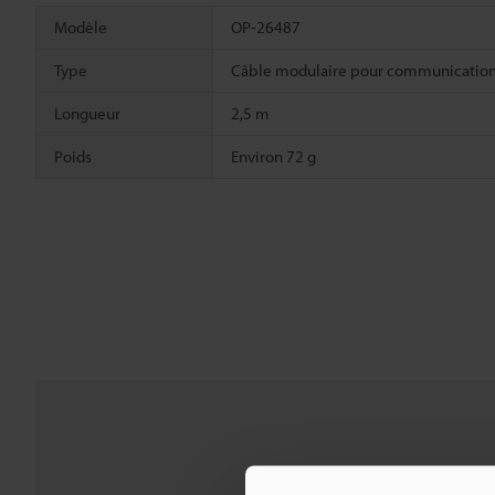
Modèle
OP-26487
Type
Câble modulaire pour communication 
Longueur
2,5 m
Poids
Environ 72 g