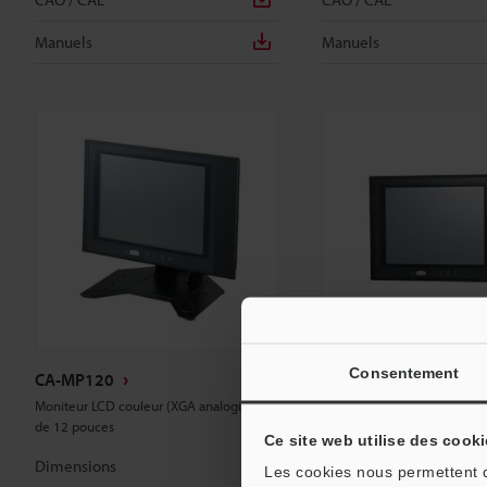
Manuels
Manuels
Consentement
CA-MP120
CA-MP120T
Moniteur LCD couleur (XGA analogique)
Moniteur LCD tactile mulitp
de 12 pouces
pouces
Ce site web utilise des cooki
Dimensions
Dimensions
Les cookies nous permettent de