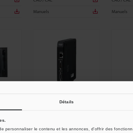
Manuels
Manuels
Détails
LJ-VM100
CB-EP100
oint de 12
Unité d’affichage
Unité EtherN
es.
Dimensions
Dimension
 personnaliser le contenu et les annonces, d'offrir des fonctionn