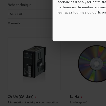
sociaux et d'analyser notre tr
Fiche technique
Fiche technique
partenaires de médias sociaux
leur avez fournies ou qu'ils on
CAO / CAE
CAO / CAE
Manuels
Manuels
CA-U4 (CA-U4#)
LJ-H3
Alimentation électrique à commutation
LJ-Navigator2