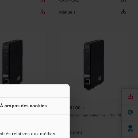
Manuels
À propos des cookies
CB-PN100
et/IP™
Unité de communication par PROFINET
IO
s
Dimensions
alités relatives aux médias