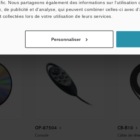
Fiche technique
Fiche tech
afic. Nous partageons également des informations sur l'utilisation 
, de publicité et d'analyse, qui peuvent combiner celles-ci avec d
CAO / CAE
CAO / CAE
t collectées lors de votre utilisation de leurs services.
Manuels
Manuels
Personnaliser
OP-87504
CB-B10
Console
Câble de têt