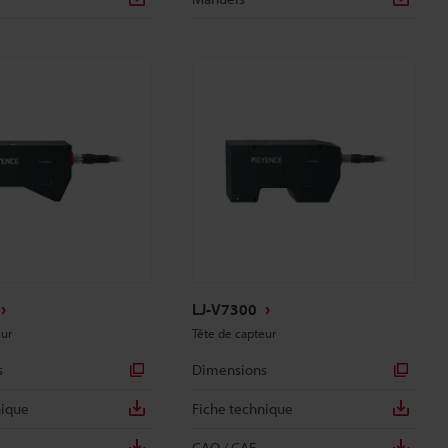
LJ-V7300
eur
Tête de capteur
s
Dimensions
nique
Fiche technique
CAO / CAE