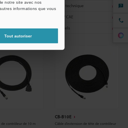
nique
de notre site avec nos
Fiche technique
'autres informations que vous
CAO / CAE
Manuels
Tout autoriser
CB-B10E
e de contrôleur de 10 m
Câble d'extension de tête de contrôleur