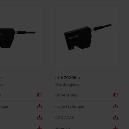
LJ-V7020K
eur
Tête de capteur
s
Dimensions
nique
Fiche technique
CAO / CAE
Manuels